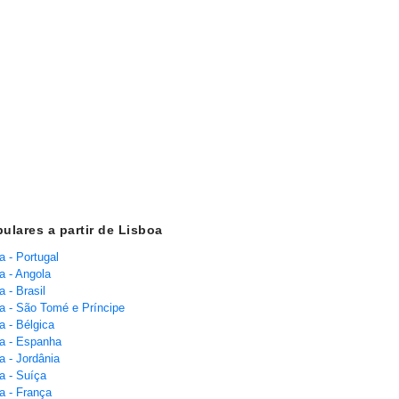
ulares a partir de Lisboa
a - Portugal
a - Angola
 - Brasil
a - São Tomé e Príncipe
a - Bélgica
a - Espanha
a - Jordânia
a - Suíça
a - França