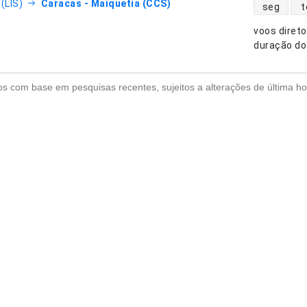
disponibili
(LIS)
Caracas - Maiquetia (CCS)
seg
t
voos diret
nhias aéreas
duração do
s com base em pesquisas recentes, sujeitos a alterações de última ho