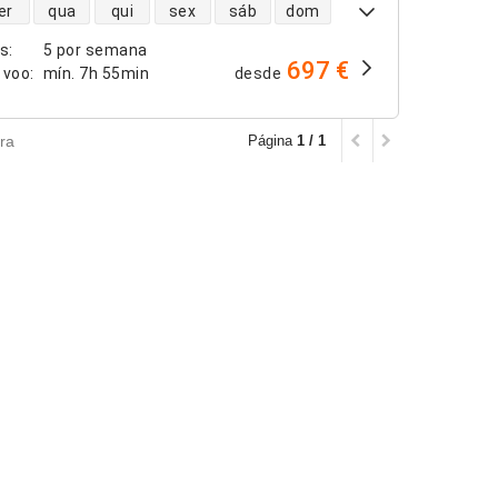
dade de voos diretos
er
qua
qui
sex
sáb
dom
os
:
5 por semana
697 €
 voo
:
mín.
7h 55min
desde
ra
Página
1 / 1