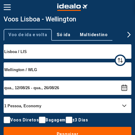
Voos Lisboa - Wellington
Voo de ida e volta
Só ida
Multidestino
Tipo de viagem
Voos Diretos
Bagagem
±3 Dias
Pesquisar