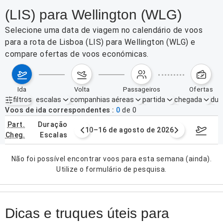
(LIS) para Wellington (WLG)
Selecione uma data de viagem no calendário de voos
para a rota de Lisboa (LIS) para Wellington (WLG) e
compare ofertas de voos económicas.
ida
volta
passageiros
ofertas
filtros
escalas
companhias aéreas
partida
chegada
dur
Filtros ativos
nenhum
Voos de ida correspondentes
0
de
0
part.
duração
e agosto de 2026
10–16 de agosto de 2026
17–23 d
cheg.
escalas
Não foi possível encontrar voos para esta semana (ainda).
Utilize o formulário de pesquisa.
Dicas e truques úteis para