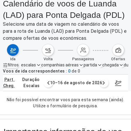
Calendário de voos de Luanda
(LAD) para Ponta Delgada (PDL)
Selecione uma data de viagem no calendário de voos
para a rota de Luanda (LAD) para Ponta Delgada (PDL) e
compare ofertas de voos económicas.
ida
volta
passageiros
ofertas
filtros
escalas
companhias aéreas
partida
chegada
dur
Filtros ativos
nenhum
Voos de ida correspondentes
0
de
0
part.
duração
e agosto de 2026
10–16 de agosto de 2026
17–23 d
cheg.
escalas
Não foi possível encontrar voos para esta semana (ainda).
Utilize o formulário de pesquisa.