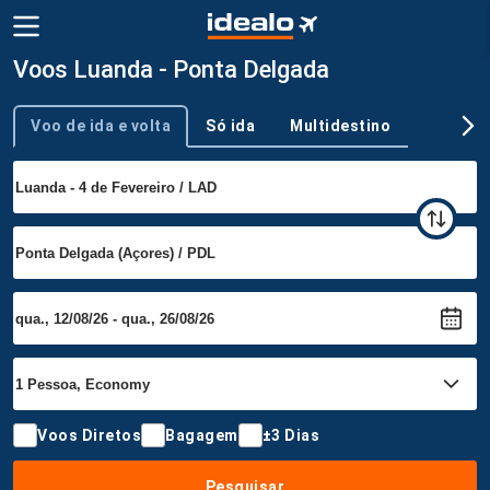
Voos Luanda - Ponta Delgada
Voo de ida e volta
Só ida
Multidestino
Tipo de viagem
Voos Diretos
Bagagem
±3 Dias
Pesquisar