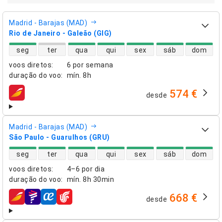
Madrid - Barajas (MAD)
Rio de Janeiro - Galeão (GIG)
disponibilidade de voos diretos
seg
ter
qua
qui
sex
sáb
dom
voos diretos
:
6 por semana
duração do voo
:
mín.
8h
574 €
desde
companhias aéreas
Madrid - Barajas (MAD)
São Paulo - Guarulhos (GRU)
disponibilidade de voos diretos
seg
ter
qua
qui
sex
sáb
dom
voos diretos
:
4–6 por dia
duração do voo
:
mín.
8h 30min
668 €
desde
companhias aéreas