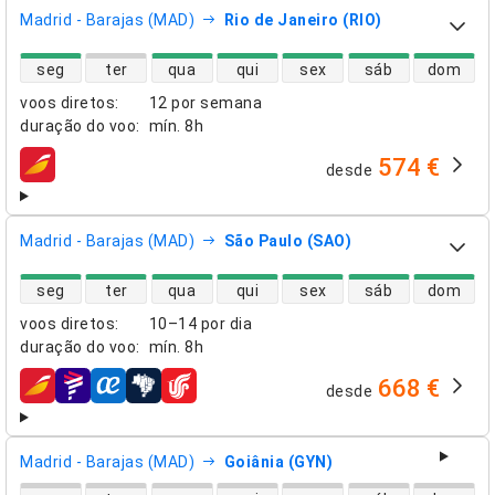
Madrid - Barajas (MAD)
Rio de Janeiro (RIO)
disponibilidade de voos diretos
seg
ter
qua
qui
sex
sáb
dom
voos diretos
:
12 por semana
duração do voo
:
mín.
8h
574 €
desde
companhias aéreas
Madrid - Barajas (MAD)
São Paulo (SAO)
disponibilidade de voos diretos
seg
ter
qua
qui
sex
sáb
dom
voos diretos
:
10–14 por dia
duração do voo
:
mín.
8h
668 €
desde
companhias aéreas
Madrid - Barajas (MAD)
Goiânia (GYN)
disponibilidade de voos diretos