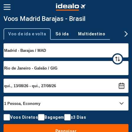
Voos Madrid Barajas - Brasil
Voo de ida e volta
Só ida
Multidestino
Tipo de viagem
Voos Diretos
Bagagem
±3 Dias
Pesquisar