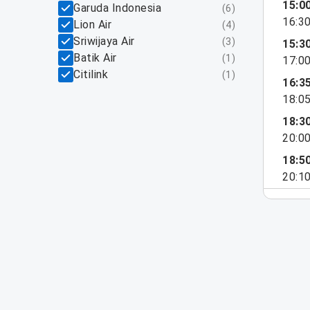
15:0
Garuda Indonesia
(
6
)
16:3
Lion Air
(
4
)
Sriwijaya Air
(
3
)
15:3
Batik Air
(
1
)
17:0
Citilink
(
1
)
16:3
18:0
18:3
20:0
18:5
20:1