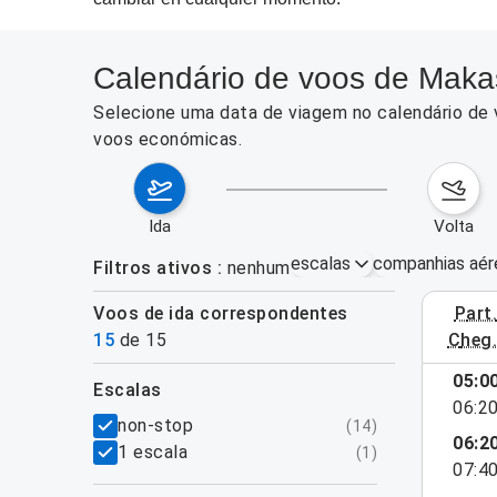
Calendário de voos de Maka
Selecione uma data de viagem no calendário de 
voos económicas.
ida
volta
escalas
companhias aér
Filtros ativos
nenhum
Voos de ida correspondentes
part
3–9 de ag
15
de
15
cheg
05:0
escalas
06:2
filtros
non-stop
(
14
)
06:2
1 escala
(
1
)
07:4