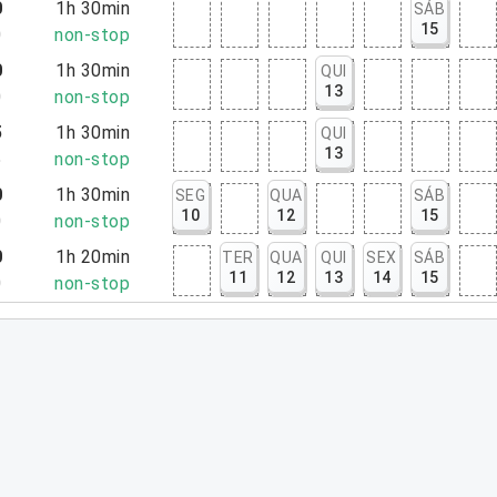
0
1h 30min
SÁB
15
0
non-stop
0
1h 30min
QUI
13
0
non-stop
5
1h 30min
QUI
13
5
non-stop
0
1h 30min
SEG
QUA
SÁB
10
12
15
0
non-stop
0
1h 20min
TER
QUA
QUI
SEX
SÁB
11
12
13
14
15
0
non-stop