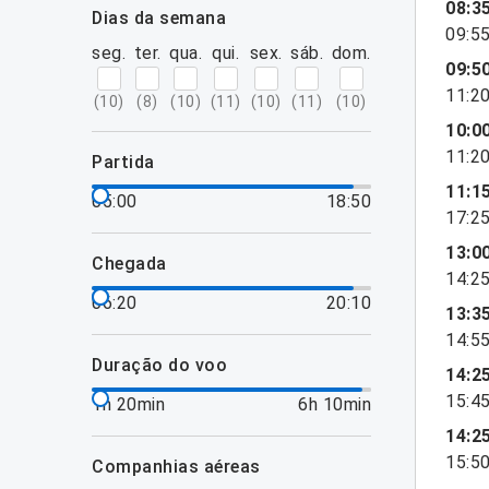
08:3
dias da semana
09:5
seg.
ter.
qua.
qui.
sex.
sáb.
dom.
09:5
11:2
(
10
)
(
8
)
(
10
)
(
11
)
(
10
)
(
11
)
(
10
)
10:0
11:2
partida
11:1
05:00
18:50
17:2
13:0
chegada
14:2
06:20
20:10
13:3
14:5
duração do voo
14:2
15:4
1h 20min
6h 10min
14:2
15:5
companhias aéreas