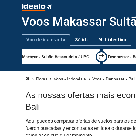
Voos Makassar Sultã
Voo de ida e volta
Só ida
Multidestino
Tipo de viagem
Rotas
Voos - Indonésia
Voos - Denpasar - Bali
As nossas ofertas mais eco
Bali
Aquí puedes comparar ofertas de vuelos baratos de
fueron buscadas y encontradas en idealo durante lo
cambiar en cualquier momento.