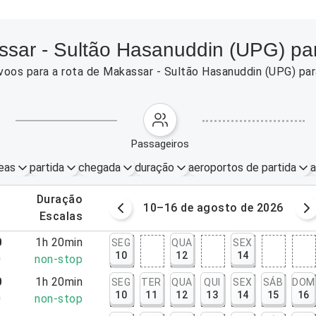
ssar - Sultão Hasanuddin (UPG) par
voos para a rota de Makassar - Sultão Hasanuddin (UPG) par
passageiros
eas
partida
chegada
duração
aeroportos de partida
a
.
duração
osto de 2026
10–16 de agosto de 2026
.
escalas
0
1h 20min
SEG
QUA
SEX
10
12
14
0
non-stop
0
1h 20min
SEG
TER
QUA
QUI
SEX
SÁB
DOM
10
11
12
13
14
15
16
0
non-stop