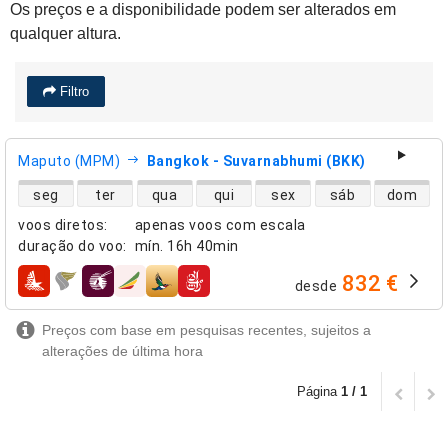
Os preços e a disponibilidade podem ser alterados em
qualquer altura.
Filtro
Maputo (MPM)
Bangkok - Suvarnabhumi (BKK)
disponibilidade de voos diretos
seg
ter
qua
qui
sex
sáb
dom
voos diretos
:
apenas voos com escala
duração do voo
:
mín.
16h 40min
832 €
desde
companhias aéreas
Preços com base em pesquisas recentes, sujeitos a
alterações de última hora
Página
1 / 1