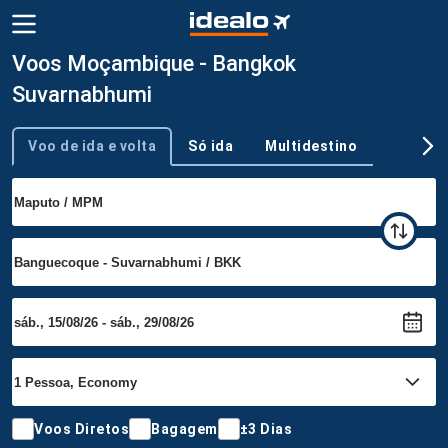
Voos Moçambique - Bangkok
Suvarnabhumi
Voo de ida e volta
Só ida
Multidestino
Tipo de viagem
Voos Diretos
Bagagem
±3 Dias