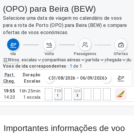
(OPO) para Beira (BEW)
Selecione uma data de viagem no calendário de voos
para a rota de Porto (OPO) para Beira (BEW) e compare
ofertas de voos económicas.
ida
volta
passageiros
ofertas
filtros
escalas
companhias aéreas
partida
chegada
dur
Filtros ativos
nenhum
Voos de ida correspondentes
1
de
1
part.
duração
de agosto de 2026
31/08/2026 – 06/09/2026
7–13 de
cheg.
escalas
19:55
16h 25min
TER
QUI
1
3
14:20
1
escala
Importantes informações de voo