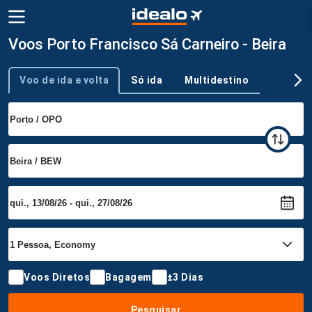
Voos Porto Francisco Sá Carneiro - Beira
Voo de ida e volta
Só ida
Multidestino
Tipo de viagem
Voos Diretos
Bagagem
±3 Dias
Pesquisar