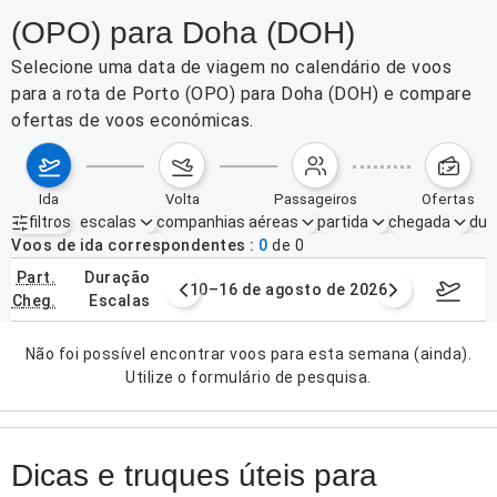
(OPO) para Doha (DOH)
Selecione uma data de viagem no calendário de voos
para a rota de Porto (OPO) para Doha (DOH) e compare
ofertas de voos económicas.
ida
volta
passageiros
ofertas
filtros
escalas
companhias aéreas
partida
chegada
dur
Filtros ativos
nenhum
Voos de ida correspondentes
0
de
0
part.
duração
e agosto de 2026
10–16 de agosto de 2026
17–23 d
cheg.
escalas
Não foi possível encontrar voos para esta semana (ainda).
Utilize o formulário de pesquisa.
Dicas e truques úteis para