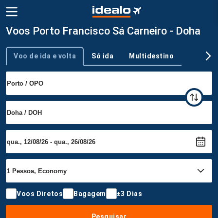
Voos Porto Francisco Sá Carneiro - Doha
Voo de ida e volta
Só ida
Multidestino
Tipo de viagem
Voos Diretos
Bagagem
±3 Dias
Pesquisar