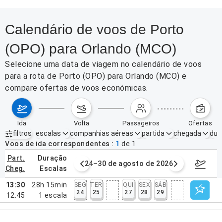
Calendário de voos de Porto
(OPO) para Orlando (MCO)
Selecione uma data de viagem no calendário de voos
para a rota de Porto (OPO) para Orlando (MCO) e
compare ofertas de voos económicas.
ida
volta
passageiros
ofertas
filtros
escalas
companhias aéreas
partida
chegada
dur
Filtros ativos
nenhum
Voos de ida correspondentes
1
de
1
part.
duração
de agosto de 2026
24–30 de agosto de 2026
31/08/2
cheg.
escalas
13:30
28h 15min
SEG
TER
QUI
SEX
SÁB
24
25
27
28
29
12:45
1
escala