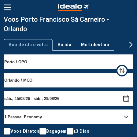
Voos Porto Francisco Sá Carneiro -
Orlando
Voo de ida e volta
Só ida
Multidestino
Tipo de viagem
Voos Diretos
Bagagem
±3 Dias