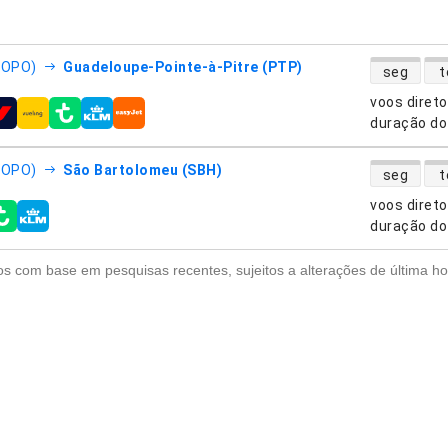
disponibili
(OPO)
Guadeloupe-Pointe-à-Pitre (PTP)
seg
t
voos diret
nhias aéreas
duração do
disponibili
(OPO)
São Bartolomeu (SBH)
seg
t
voos diret
nhias aéreas
duração do
s com base em pesquisas recentes, sujeitos a alterações de última ho