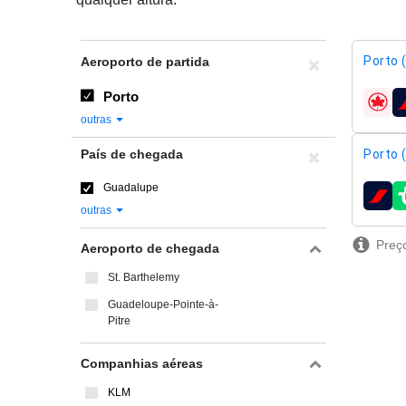
Porto 
Aeroporto de partida
Porto
compa
outras
País de chegada
Porto 
Guadalupe
compa
outras
Preço
Aeroporto de chegada
St. Barthelemy
Guadeloupe-Pointe-à-
Pitre
Companhias aéreas
KLM