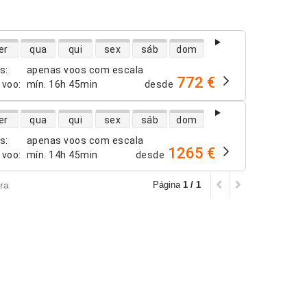
dade de voos diretos
er
qua
qui
sex
sáb
dom
os
:
apenas voos com escala
772 €
 voo
:
mín.
16h 45min
desde
dade de voos diretos
er
qua
qui
sex
sáb
dom
os
:
apenas voos com escala
1265 €
 voo
:
mín.
14h 45min
desde
ra
Página
1 / 1