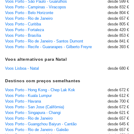
Voos Porto - São Paulo - Guarulhos
desde 599 €
Voos Porto - Campinas - Viracopos
desde 832 €
Voos Porto - Belo Horizonte
desde 804 €
Voos Porto - Rio de Janeiro
desde 657 €
Voos Porto - Curitiba
desde 805 €
Voos Porto - Fortaleza
desde 420 €
Voos Porto - Brasília
desde 853 €
Voos Porto - Rio de Janeiro - Santos Dumont
desde 841 €
Voos Porto - Recife - Guararapes - Gilberto Freyre
desde 393 €
Voos alternativos para Natal
Voos Lisboa - Natal
desde 680 €
Destinos com preços semelhantes
Voos Porto - Hong Kong - Chep Lak Kok
desde 672 €
Voos Porto - Kuala Lumpur
desde 612 €
Voos Porto - Havana
desde 700 €
Voos Porto - San Jose (Califórnia)
desde 672 €
Voos Porto - Singapura - Changi
desde 621 €
Voos Porto - Rio de Janeiro
desde 657 €
Voos Porto - Guangzhou Baiyun - Cantão
desde 645 €
Voos Porto - Rio de Janeiro - Galeão
desde 657 €