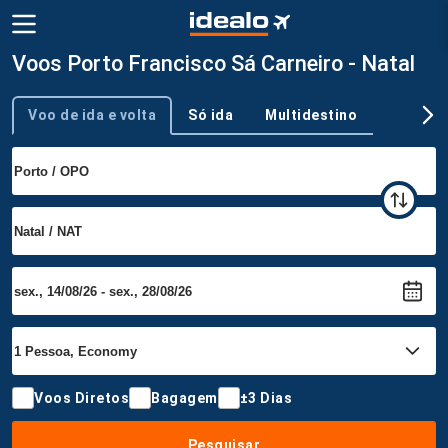
Voos Porto Francisco Sá Carneiro - Natal
Voo de ida e volta
Só ida
Multidestino
Tipo de viagem
Voos Diretos
Bagagem
±3 Dias
Pesquisar