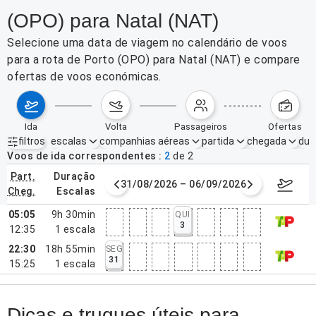
(OPO) para Natal (NAT)
Selecione uma data de viagem no calendário de voos
para a rota de Porto (OPO) para Natal (NAT) e compare
ofertas de voos económicas.
ida
volta
passageiros
ofertas
filtros
escalas
companhias aéreas
partida
chegada
dur
Filtros ativos
nenhum
Voos de ida correspondentes
2
de
2
part.
duração
de agosto de 2026
31/08/2026 – 06/09/2026
7–13 de
cheg.
escalas
05:05
9h 30min
QUI
3
12:35
1
escala
22:30
18h 55min
SEG
31
15:25
1
escala
Dicas e truques úteis para