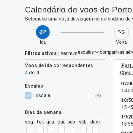
Calendário de voos de Port
Selecione uma data de viagem no calendário de
ida
volta
escalas
companhias aér
Filtros ativos
nenhum
Voos de ida correspondentes
part
3–9 de ag
4
de
4
cheg
07:0
escalas
14:5
filtros
1 escala
(
4
)
18:5
15:4
dias da semana
19:2
seg.
ter.
qua.
qui.
sex.
sáb.
dom.
15:5