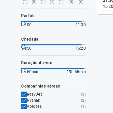
21:3
(
1
)
(
0
)
(
1
)
(
1
)
(
1
)
(
0
)
(
0
)
16:2
partida
07:00
21:30
chegada
14:50
16:20
duração do voo
6h 50min
19h 55min
companhias aéreas
easyJet
(
3
)
Ryanair
(
2
)
Volotea
(
1
)