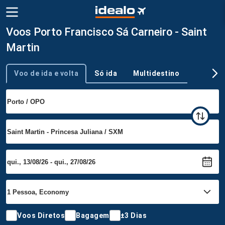
Voos Porto Francisco Sá Carneiro - Saint
Martin
Voo de ida e volta
Só ida
Multidestino
Tipo de viagem
Voos Diretos
Bagagem
±3 Dias