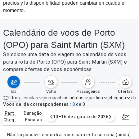
precios y la disponibilidad pueden cambiar en cualquier
momento.
Calendário de voos de Porto
(OPO) para Saint Martin (SXM)
Selecione uma data de viagem no calendário de voos
para a rota de Porto (OPO) para Saint Martin (SXM) e
compare ofertas de voos económicas.
ida
volta
passageiros
ofertas
filtros
escalas
companhias aéreas
partida
chegada
dur
Filtros ativos
nenhum
Voos de ida correspondentes
0
de
0
part.
duração
e agosto de 2026
10–16 de agosto de 2026
17–23 d
cheg.
escalas
Não foi possível encontrar voos para esta semana (ainda).