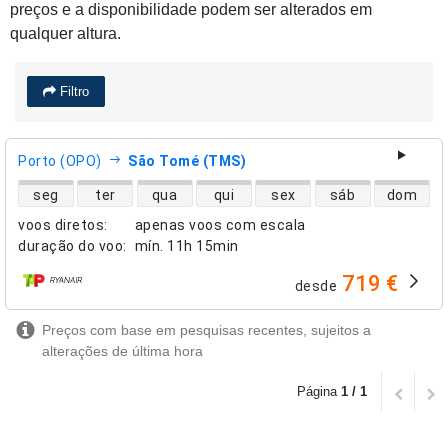
preços e a disponibilidade podem ser alterados em
qualquer altura.
Filtro
Porto (OPO)
São Tomé (TMS)
disponibilidade de voos diretos
seg
ter
qua
qui
sex
sáb
dom
voos diretos
:
apenas voos com escala
duração do voo
:
mín.
11h 15min
719 €
desde
companhias aéreas
Preços com base em pesquisas recentes, sujeitos a
alterações de última hora
Página
1 / 1