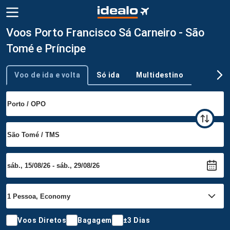
Voos Porto Francisco Sá Carneiro - São
Tomé e Príncipe
Voo de ida e volta
Só ida
Multidestino
Tipo de viagem
Voos Diretos
Bagagem
±3 Dias