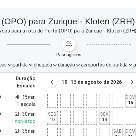
 (OPO) para Zurique - Kloten (ZRH)
voos para a rota de Porto (OPO) para Zurique - Kloten (ZR
passageiros
eas
partida
chegada
duração
aeroportos de partida
a
.
duração
osto de 2026
10–16 de agosto de 2026
.
escalas
0
4h 15min
DOM
16
5
1
escala
0
2h 30min
SEG
SEX
10
14
0
non-stop
0
2h 35min
SÁB
DOM