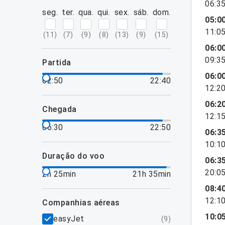
06:3
seg.
ter.
qua.
qui.
sex.
sáb.
dom.
05:0
11:0
(
11
)
(
7
)
(
9
)
(
8
)
(
13
)
(
9
)
(
15
)
06:0
09:3
partida
06:0
02:50
22:40
12:2
06:2
chegada
12:1
06:30
22:50
06:3
10:1
duração do voo
06:3
20:0
2h 25min
21h 35min
08:4
12:1
companhias aéreas
10:0
easyJet
(
9
)