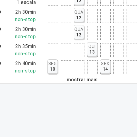
12
0
1
escala
0
2h 30min
QUA
12
0
non-stop
0
2h 30min
QUA
12
0
non-stop
0
2h 35min
QUI
13
5
non-stop
0
2h 40min
SEG
SEX
10
14
0
non-stop
mostrar mais