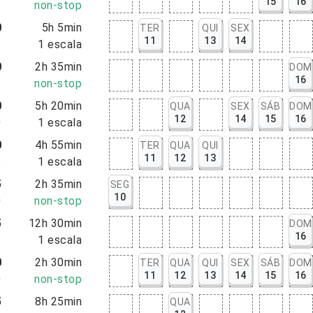
15
16
5
non-stop
0
5h 5min
TER
QUI
SEX
11
13
14
5
1
escala
0
2h 35min
DOM
16
5
non-stop
0
5h 20min
QUA
SEX
SÁB
DOM
12
14
15
16
0
1
escala
0
4h 55min
TER
QUA
QUI
11
12
13
5
1
escala
5
2h 35min
SEG
10
0
non-stop
5
12h 30min
DOM
16
5
1
escala
0
2h 30min
TER
QUA
QUI
SEX
SÁB
DOM
11
12
13
14
15
16
0
non-stop
5
8h 25min
QUA