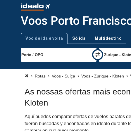
Voos Porto Francisco
Voo de ida e volta
Só ida
Multidestino
Tipo de viagem
Rotas
Voos - Suíça
Voos - Zurique - Kloten
As nossas ofertas mais econ
Kloten
Aquí puedes comparar ofertas de vuelos baratos de 
fueron buscadas y encontradas en idealo durante lo
cambiar en cualquier momento.