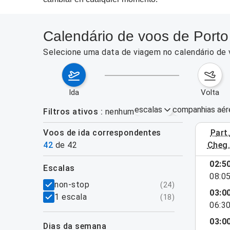
Calendário de voos de Porto
Selecione uma data de viagem no calendário de 
ida
volta
escalas
companhias aér
Filtros ativos
nenhum
Voos de ida correspondentes
part
3–9 de ag
42
de
42
cheg
mostrar mais
02:5
escalas
08:0
filtros
non-stop
(
24
)
03:0
1 escala
(
18
)
06:3
03:0
dias da semana