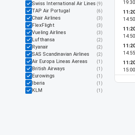
19:3
Swiss International Air Lines
(
9
)
TAP Air Portugal
(
6
)
11:2
Chair Airlines
(
3
)
14:5
FlexFlight
(
3
)
11:2
Vueling Airlines
(
3
)
14:5
Lufthansa
(
2
)
11:2
Ryanair
(
2
)
14:5
SAS Scandinavian Airlines
(
2
)
Air Europa Lineas Aereas
(
1
)
11:2
British Airways
(
1
)
15:0
Eurowings
(
1
)
Iberia
(
1
)
KLM
(
1
)