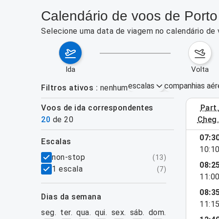
Calendário de voos de Port
Selecione uma data de viagem no calendário de
ida
volta
escalas
companhias aér
Filtros ativos
nenhum
Voos de ida correspondentes
part
3–9 de ag
20
de
20
cheg
07:3
escalas
10:1
filtros
non-stop
(
13
)
08:2
1 escala
(
7
)
11:0
08:3
dias da semana
11:1
seg.
ter.
qua.
qui.
sex.
sáb.
dom.