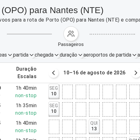
o (OPO) para Nantes (NTE)
 voos para a rota de Porto (OPO) para Nantes (NTE) e comp
passageiros
eas
partida
chegada
duração
aeroportos de partida
a
.
duração
osto de 2026
10–16 de agosto de 2026
.
escalas
0
1h 40min
SEG
10
0
non-stop
5
1h 35min
SEG
10
0
non-stop
5
1h 40min
QUI
13
5
non-stop