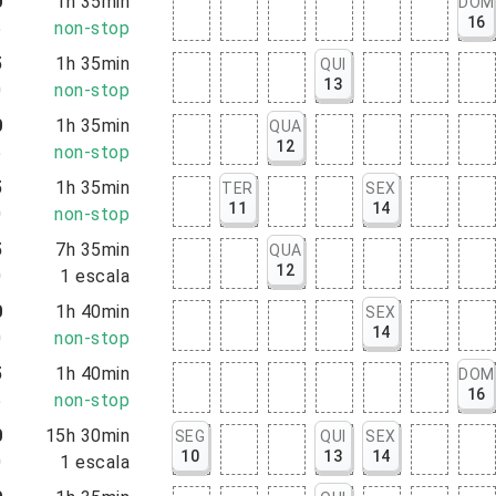
0
1h 35min
DOM
16
5
non-stop
5
1h 35min
QUI
13
0
non-stop
0
1h 35min
QUA
12
5
non-stop
5
1h 35min
TER
SEX
11
14
0
non-stop
5
7h 35min
QUA
12
0
1
escala
0
1h 40min
SEX
14
0
non-stop
5
1h 40min
DOM
16
5
non-stop
0
15h 30min
SEG
QUI
SEX
10
13
14
0
1
escala