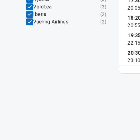
17:3
Volotea
(
3
)
20:0
Iberia
(
2
)
18:2
Vueling Airlines
(
2
)
20:5
19:3
22:1
20:3
23:1