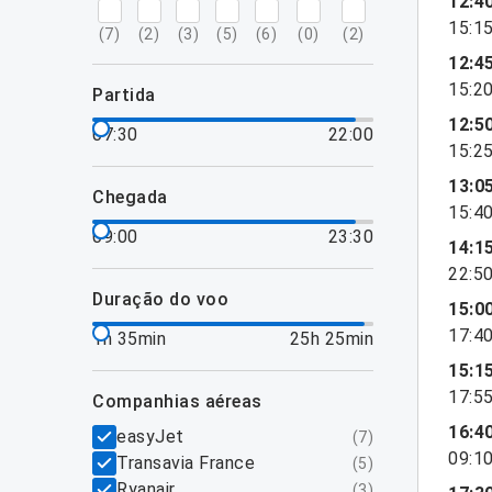
12:4
15:1
(
7
)
(
2
)
(
3
)
(
5
)
(
6
)
(
0
)
(
2
)
12:4
15:2
partida
12:5
07:30
22:00
15:2
13:0
chegada
15:4
09:00
23:30
14:1
22:5
duração do voo
15:0
17:4
1h 35min
25h 25min
15:1
17:5
companhias aéreas
16:4
easyJet
(
7
)
09:1
Transavia France
(
5
)
Ryanair
(
3
)