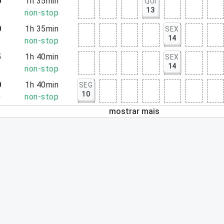
0
1h 35min
QUI
13
5
non-stop
0
1h 35min
SEX
14
5
non-stop
5
1h 40min
SEX
14
5
non-stop
0
1h 40min
SEG
10
0
non-stop
mostrar mais