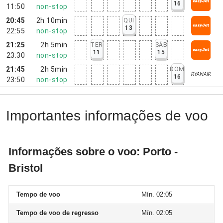
16
11:50
non-stop
20:45
2h 10min
QUI
13
22:55
non-stop
21:25
2h 5min
TER
SÁB
11
15
23:30
non-stop
21:45
2h 5min
DOM
16
23:50
non-stop
Importantes informações de voo
Informações sobre o voo: Porto -
Bristol
Tempo de voo
Mín. 02:05
Tempo de voo de regresso
Mín. 02:05