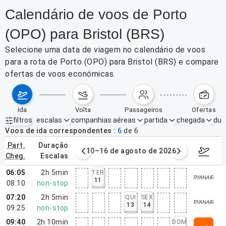
Calendário de voos de Porto
(OPO) para Bristol (BRS)
Selecione uma data de viagem no calendário de voos
para a rota de Porto (OPO) para Bristol (BRS) e compare
ofertas de voos económicas.
ida
volta
passageiros
ofertas
filtros
escalas
companhias aéreas
partida
chegada
dur
Filtros ativos
nenhum
Voos de ida correspondentes
6
de
6
part.
duração
e agosto de 2026
10–16 de agosto de 2026
17–23 d
cheg.
escalas
06:05
2h 5min
TER
11
08:10
non-stop
07:20
2h 5min
QUI
SEX
13
14
09:25
non-stop
09:40
2h 10min
DOM