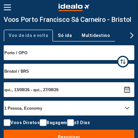
Voos Porto Francisco Sá Carneiro - Bristol
Voo de ida e volta
Só ida
Multidestino
Tipo de viagem
Voos Diretos
Bagagem
±3 Dias
Pesquisar