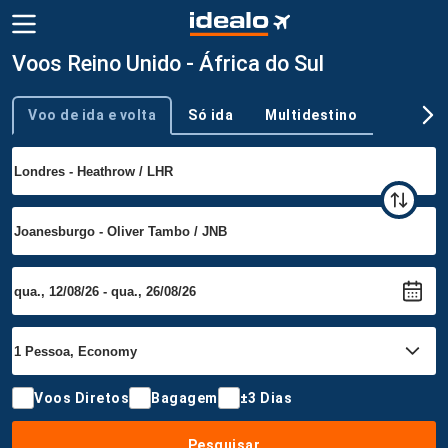
Voos Reino Unido - África do Sul
Voo de ida e volta
Só ida
Multidestino
Tipo de viagem
Voos Diretos
Bagagem
±3 Dias
Pesquisar