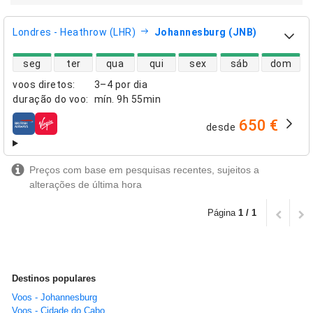
Londres - Heathrow (LHR)
Johannesburg (JNB)
disponibilidade de voos diretos
seg
ter
qua
qui
sex
sáb
dom
voos diretos
:
3–4 por dia
duração do voo
:
mín.
9h 55min
650 €
desde
companhias aéreas
Preços com base em pesquisas recentes, sujeitos a
alterações de última hora
Página
1 / 1
Destinos populares
Voos - Johannesburg
Voos - Cidade do Cabo