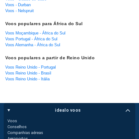
Voos - Durban
Voos - Nelspruit
Voos populares para África do Sul
Voos Moçambique - África do Sul
Voos Portugal - África do Sul
Voos Alemanha - África do Sul
Voos populares a partir de Reino Unido
Voos Reino Unido - Portugal
Voos Reino Unido - Brasil
Voos Reino Unido - Itália
idealo voos
Voos
Conselhos
Companhias aéreas
Aeroportos