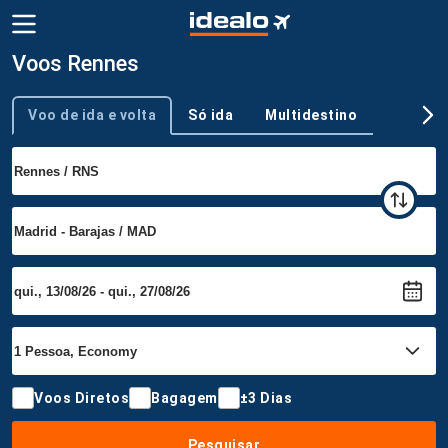
Voos Rennes
Voo de ida e volta
Só ida
Multidestino
Tipo de viagem
Voos Diretos
Bagagem
±3 Dias
Pesquisar