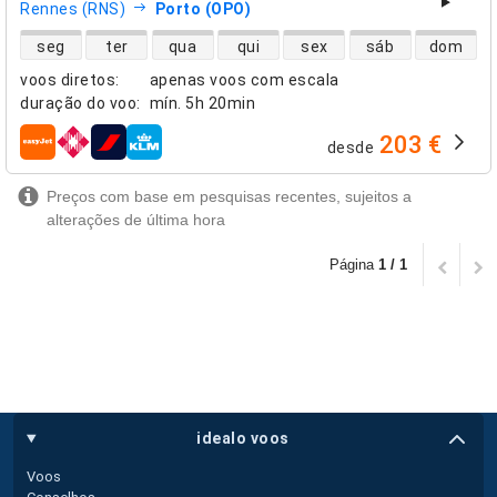
Rennes (RNS)
Porto (OPO)
disponibilidade de voos diretos
seg
ter
qua
qui
sex
sáb
dom
voos diretos
:
apenas voos com escala
duração do voo
:
mín.
5h 20min
203 €
desde
companhias aéreas
Preços com base em pesquisas recentes, sujeitos a
alterações de última hora
Página
1 / 1
idealo voos
Voos