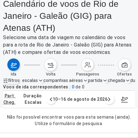
Calendário de voos de Rio de
Janeiro - Galeão (GIG) para
Atenas (ATH)
Selecione uma data de viagem no calendário de voos
para a rota de Rio de Janeiro - Galeão (GIG) para Atenas
(ATH) e compare ofertas de voos económicas.
ida
volta
passageiros
ofertas
filtros
escalas
companhias aéreas
partida
chegada
dur
Filtros ativos
nenhum
Voos de ida correspondentes
0
de
0
part.
duração
e agosto de 2026
10–16 de agosto de 2026
17–23 d
cheg.
escalas
Não foi possível encontrar voos para esta semana (ainda).
Utilize o formulário de pesquisa.