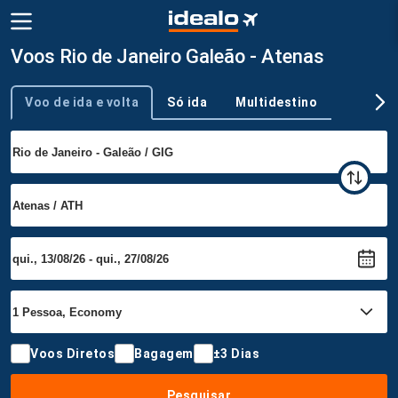
Voos Rio de Janeiro Galeão - Atenas
Voo de ida e volta
Só ida
Multidestino
Tipo de viagem
Voos Diretos
Bagagem
±3 Dias
Pesquisar