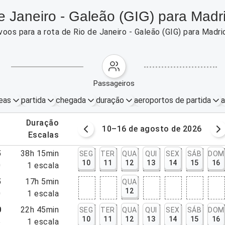
e Janeiro - Galeão (GIG) para Madr
oos para a rota de Rio de Janeiro - Galeão (GIG) para Madr
passageiros
eas
partida
chegada
duração
aeroportos de partida
a
.
duração
osto de 2026
10–16 de agosto de 2026
.
escalas
5
38h 15min
SEG
TER
QUA
QUI
SEX
SÁB
DOM
10
11
12
13
14
15
16
0
1
escala
5
17h 5min
QUA
12
0
1
escala
0
22h 45min
SEG
TER
QUA
QUI
SEX
SÁB
DOM
10
11
12
13
14
15
16
5
1
escala