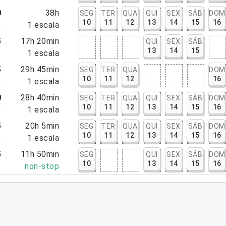
0
38h
SEG
TER
QUA
QUI
SEX
SÁB
DOM
10
11
12
13
14
15
16
0
1
escala
5
17h 20min
QUI
SEX
SÁB
13
14
15
5
1
escala
5
29h 45min
SEG
TER
QUA
DOM
10
11
12
16
0
1
escala
0
28h 40min
SEG
TER
QUA
QUI
SEX
SÁB
DOM
10
11
12
13
14
15
16
0
1
escala
5
20h 5min
SEG
TER
QUA
QUI
SEX
SÁB
DOM
10
11
12
13
14
15
16
0
1
escala
5
11h 50min
SEG
QUI
SEX
SÁB
DOM
10
13
14
15
16
5
non-stop