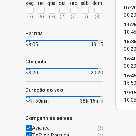
seg.
ter.
qua.
qui.
sex.
sáb.
dom.
07:2
00:2
(
7
)
(
6
)
(
7
)
(
7
)
(
7
)
(
7
)
(
8
)
14:2
10:4
partida
15:3
03:05
19:15
00:2
16:4
chegada
00:2
00:20
20:20
16:4
15:5
duração do voo
19:1
10:0
11h 50min
38h 15min
companhias aéreas
Avianca
(
3
)
TAP Air Portugal
(
2
)