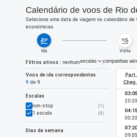
Calendário de voos de Rio d
Selecione uma data de viagem no calendário de v
económicas.
ida
volta
escalas
companhias aér
Filtros ativos
nenhum
Voos de ida correspondentes
part
3–9 de ag
9
de
9
cheg
03:0
escalas
20:2
filtros
non-stop
(
1
)
04:1
1 escala
(
8
)
00:2
07:2
dias da semana
09:0