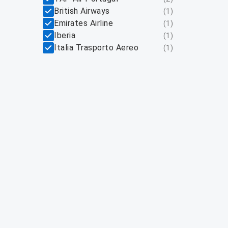
British Airways
(
1
)
Emirates Airline
(
1
)
Iberia
(
1
)
Italia Trasporto Aereo
(
1
)