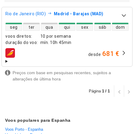
Rio de Janeiro (RIO)
Madrid - Barajas (MAD)
disponibilidade de voos diretos
seg
ter
qua
qui
sex
sáb
dom
voos diretos
:
10 por semana
duração do voo
:
mín.
10h 45min
681 €
desde
companhias aéreas
Preços com base em pesquisas recentes, sujeitos a
alterações de última hora
Página
1 / 1
Voos populares para Espanha
Voos Porto - Espanha