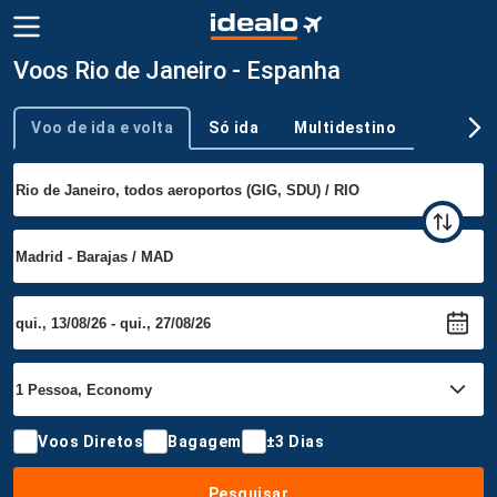
Voos Rio de Janeiro - Espanha
Voo de ida e volta
Só ida
Multidestino
Tipo de viagem
Voos Diretos
Bagagem
±3 Dias
Pesquisar