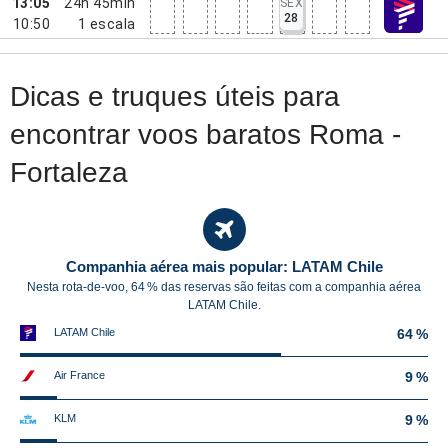
13:05
24h 45min
SEX
28
10:50
1
escala
Dicas e truques úteis para
encontrar voos baratos Roma -
Fortaleza
Companhia aérea mais popular: LATAM Chile
Nesta rota-de-voo, 64 % das reservas são feitas com a companhia aérea
LATAM Chile.
LATAM Chile
64 %
Air France
9 %
KLM
9 %