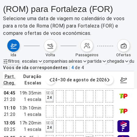
(ROM) para Fortaleza (FOR)
Selecione uma data de viagem no calendário de voos
para a rota de Roma (ROM) para Fortaleza (FOR) e
compare ofertas de voos económicas.
ida
volta
passageiros
ofertas
filtros
escalas
companhias aéreas
partida
chegada
dur
Filtros ativos
nenhum
Voos de ida correspondentes
4
de
4
part.
duração
de agosto de 2026
24–30 de agosto de 2026
31/08/2
cheg.
escalas
04:45
19h 35min
SEG
24
21:20
1
escala
11:10
13h 10min
21:20
1
escala
13:05
17h 20min
SEG
24
03:25
1
escala