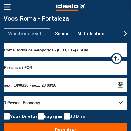
Voos Roma - Fortaleza
Voo de ida e volta
Só ida
Multidestino
Tipo de viagem
Voos Diretos
Bagagem
±3 Dias
Pesquisar