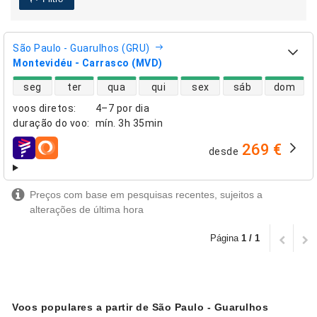
São Paulo - Guarulhos (GRU)
Montevidéu - Carrasco (MVD)
disponibilidade de voos diretos
seg
ter
qua
qui
sex
sáb
dom
voos diretos
:
4–7 por dia
duração do voo
:
mín.
3h 35min
269 €
desde
companhias aéreas
Preços com base em pesquisas recentes, sujeitos a
alterações de última hora
Página
1 / 1
Voos populares a partir de São Paulo - Guarulhos