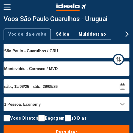
Voos São Paulo Guarulhos - Uruguai
Voo de ida e volta
Só ida
Multidestino
Tipo de viagem
Voos Diretos
Bagagem
±3 Dias
Pesquisar