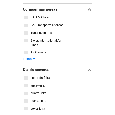
Companhias aéreas
LATAM Chile
Gol Transportes Aéreos
Turkish Airlines
Swiss International Air
Lines
Air Canada
outras
Dia da semana
segunda-feira
terça-feira
quarta-feira
quinta-feira
sexta-feira