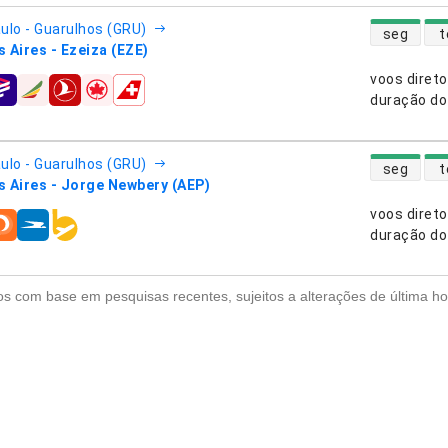
disponibili
ulo - Guarulhos (GRU)
seg
t
 Aires - Ezeiza (EZE)
voos diret
nhias aéreas
duração do
disponibili
ulo - Guarulhos (GRU)
seg
t
 Aires - Jorge Newbery (AEP)
voos diret
nhias aéreas
duração do
s com base em pesquisas recentes, sujeitos a alterações de última ho