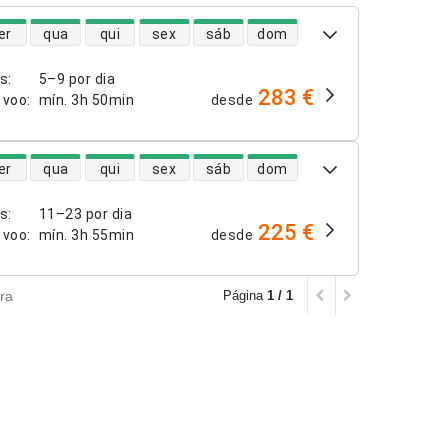
dade de voos diretos
er
qua
qui
sex
sáb
dom
os
:
5–9 por dia
283 €
 voo
:
mín.
3h 50min
desde
dade de voos diretos
er
qua
qui
sex
sáb
dom
os
:
11–23 por dia
225 €
 voo
:
mín.
3h 55min
desde
ra
Página
1 / 1