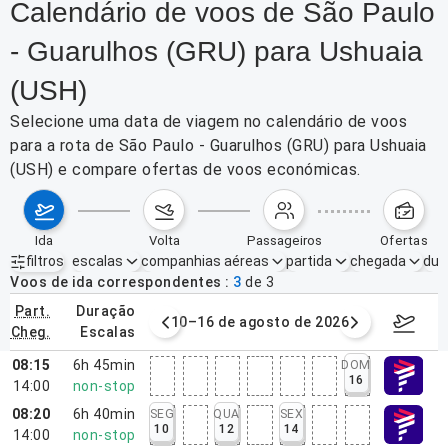
Calendário de voos de São Paulo
- Guarulhos (GRU) para Ushuaia
(USH)
Selecione uma data de viagem no calendário de voos
para a rota de São Paulo - Guarulhos (GRU) para Ushuaia
(USH) e compare ofertas de voos económicas.
ida
volta
passageiros
ofertas
filtros
escalas
companhias aéreas
partida
chegada
dur
Filtros ativos
nenhum
Voos de ida correspondentes
3
de
3
part.
duração
e agosto de 2026
10–16 de agosto de 2026
17–23 d
cheg.
escalas
08:15
6h 45min
DOM
16
14:00
non-stop
08:20
6h 40min
SEG
QUA
SEX
10
12
14
14:00
non-stop