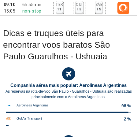
09:10
6h 55min
TER
QUI
SÁB
11
13
15
15:05
non-stop
Dicas e truques úteis para
encontrar voos baratos São
Paulo Guarulhos - Ushuaia
Companhia aérea mais popular: Aerolineas Argentinas
As reservas na rota-de-voo São Paulo - Guarulhos - Ushuaia são realizadas
principalmente com a Aerolineas Argentinas.
Aerolineas Argentinas
98 %
Gol Air Transport
2 %