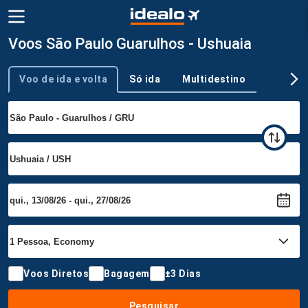
Voos São Paulo Guarulhos - Ushuaia
Voo de ida e volta
Só ida
Multidestino
Tipo de viagem
Voos Diretos
Bagagem
±3 Dias
Pesquisar