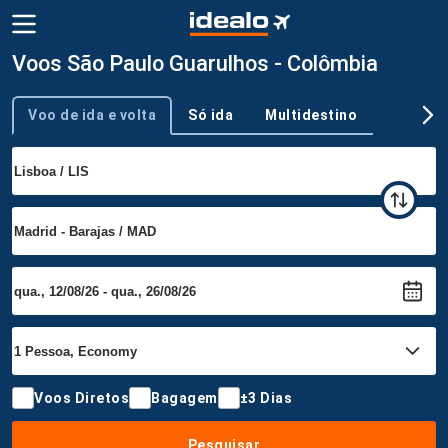
Voos São Paulo Guarulhos - Colômbia
Voo de ida e volta
Só ida
Multidestino
Tipo de viagem
Voos Diretos
Bagagem
±3 Dias
Pesquisar