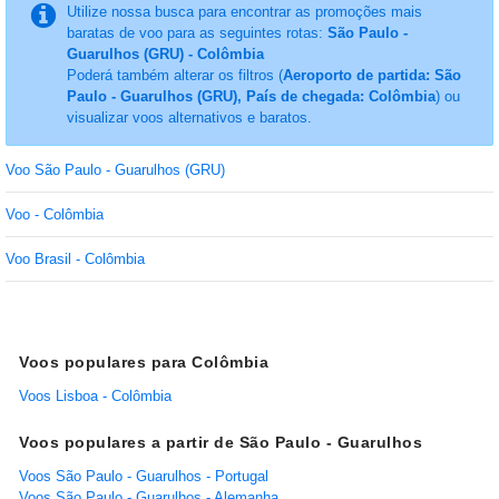
Utilize nossa busca para encontrar as promoções mais
baratas de voo para as seguintes rotas:
São Paulo -
Guarulhos (GRU) - Colômbia
Poderá também alterar os filtros (
Aeroporto de partida: São
Paulo - Guarulhos (GRU), País de chegada: Colômbia
) ou
visualizar voos alternativos e baratos.
Voo São Paulo - Guarulhos (GRU)
Voo - Colômbia
Voo Brasil - Colômbia
Voos populares para Colômbia
Voos Lisboa - Colômbia
Voos populares a partir de São Paulo - Guarulhos
Voos São Paulo - Guarulhos - Portugal
Voos São Paulo - Guarulhos - Alemanha