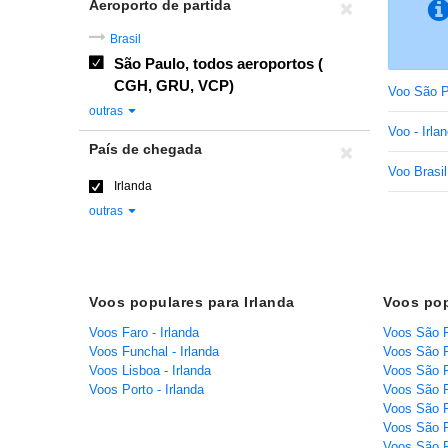
Aeroporto de partida
Brasil
São Paulo, todos aeroportos (
CGH, GRU, VCP)
Voo São P
outras
Voo - Irla
País de chegada
Voo Brasil
Irlanda
outras
Voos populares para Irlanda
Voos pop
Voos Faro - Irlanda
Voos São P
Voos Funchal - Irlanda
Voos São P
Voos Lisboa - Irlanda
Voos São P
Voos Porto - Irlanda
Voos São P
Voos São P
Voos São P
Voos São P