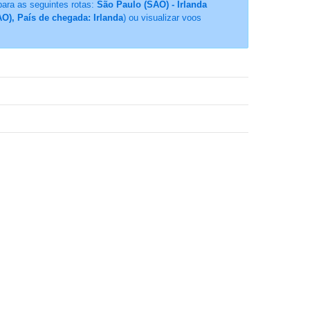
para as seguintes rotas:
São Paulo (SAO) - Irlanda
O), País de chegada: Irlanda
) ou visualizar voos