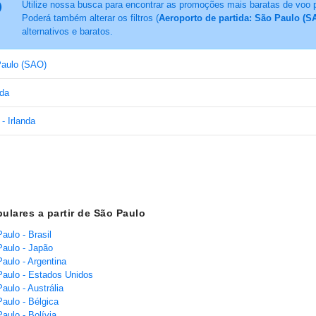
Utilize nossa busca para encontrar as promoções mais baratas de voo 
Poderá também alterar os filtros (
Aeroporto de partida: São Paulo (SA
alternativos e baratos.
aulo (SAO)
nda
 - Irlanda
ulares a partir de São Paulo
aulo - Brasil
aulo - Japão
aulo - Argentina
aulo - Estados Unidos
aulo - Austrália
aulo - Bélgica
aulo - Bolívia