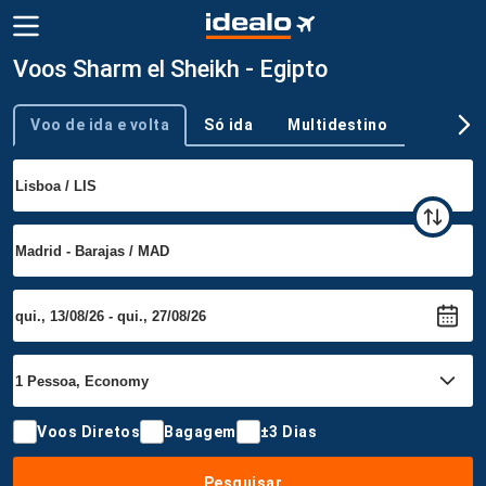
Voos Sharm el Sheikh - Egipto
Voo de ida e volta
Só ida
Multidestino
Tipo de viagem
Voos Diretos
Bagagem
±3 Dias
Pesquisar