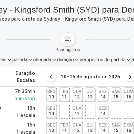
y - Kingsford Smith (SYD) para Den
voos para a rota de Sydney - Kingsford Smith (SYD) para De
passageiros
eas
partida
chegada
duração
aeroportos de partida
a
.
duração
osto de 2026
10–16 de agosto de 2026
.
escalas
5
7h 35min
SEG
TER
QUA
QUI
SEX
SÁB
DOM
10
11
12
13
14
15
16
0
non-stop
0
18h
SEG
QUA
SEX
10
12
14
0
1
escala
5
16h
SEG
TER
QUA
QUI
SEX
SÁB
DOM
10
11
12
13
14
15
16
5
1
escala