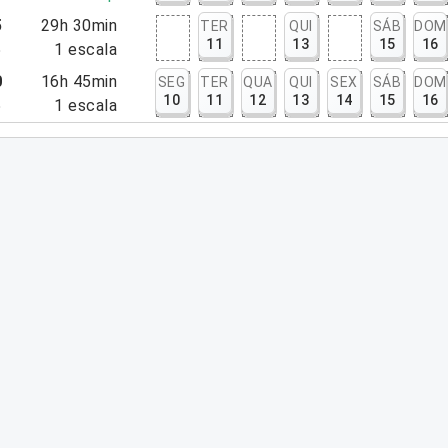
5
29h 30min
TER
QUI
SÁB
DOM
11
13
15
16
5
1
escala
0
16h 45min
SEG
TER
QUA
QUI
SEX
SÁB
DOM
10
11
12
13
14
15
16
5
1
escala