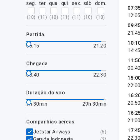
seg.
ter.
qua.
qui.
sex.
sáb.
dom.
07:3
12:0
(
10
)
(
11
)
(
10
)
(
11
)
(
11
)
(
10
)
(
10
)
09:4
21:4
partida
10:1
06:15
21:20
14:4
11:5
chegada
00:4
00:40
22:30
15:0
22:0
duração do voo
16:2
20:5
7h 30min
29h 30min
16:2
21:0
companhias aéreas
17:4
Jetstar Airways
(
5
)
22:3
Garuda Indonesia
(
2
)