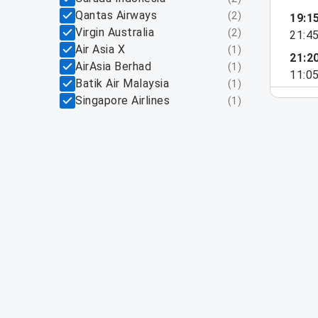
Qantas Airways
(
2
)
19:1
Virgin Australia
(
2
)
21:4
Air Asia X
(
1
)
21:2
AirAsia Berhad
(
1
)
11:0
Batik Air Malaysia
(
1
)
Singapore Airlines
(
1
)