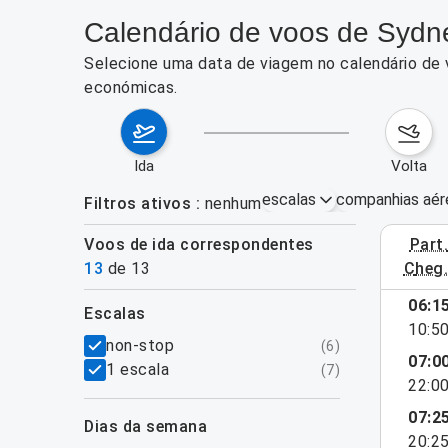
Calendário de voos de Sydne
Selecione uma data de viagem no calendário de 
económicas.
ida
volta
escalas
companhias aér
Filtros ativos
nenhum
Voos de ida correspondentes
part
3–9 de ag
13
de
13
cheg
06:1
escalas
10:5
filtros
non-stop
(
6
)
07:0
1 escala
(
7
)
22:0
07:2
dias da semana
20:2