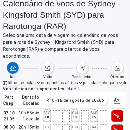
Calendário de voos de Sydney -
Kingsford Smith (SYD) para
Rarotonga (RAR)
Selecione uma data de viagem no calendário de voos
para a rota de Sydney - Kingsford Smith (SYD) para
Rarotonga (RAR) e compare ofertas de voos
económicas.
ida
volta
passageiros
ofertas
filtros
escalas
companhias aéreas
partida
chegada
dur
Filtros ativos
nenhum
Voos de ida correspondentes
4
de
4
part.
duração
e agosto de 2026
10–16 de agosto de 2026
17–23 d
cheg.
escalas
07:10
10h 55min
SEG
QUI
SÁB
10
13
15
21:05
1
escala
08:30
20h 15min
SEG
QUI
SÁB