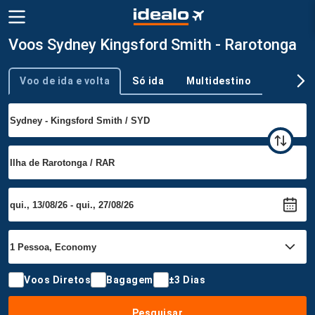
Voos Sydney Kingsford Smith - Rarotonga
Voo de ida e volta
Só ida
Multidestino
Tipo de viagem
Voos Diretos
Bagagem
±3 Dias
Pesquisar