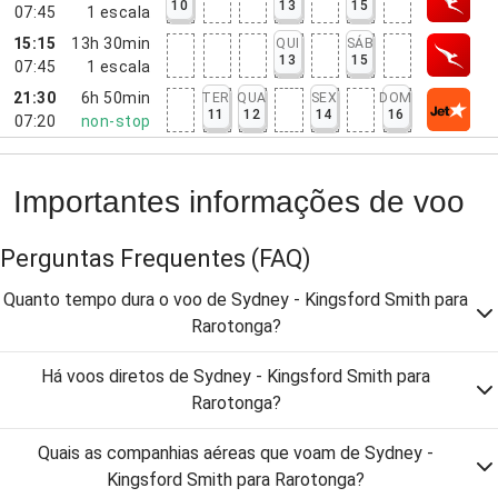
10
13
15
07:45
1
escala
15:15
13h 30min
QUI
SÁB
13
15
07:45
1
escala
21:30
6h 50min
TER
QUA
SEX
DOM
11
12
14
16
07:20
non-stop
Importantes informações de voo
Perguntas Frequentes
(FAQ)
Quanto tempo dura o voo de Sydney - Kingsford Smith para
Rarotonga?
Há voos diretos de Sydney - Kingsford Smith para
Rarotonga?
Quais as companhias aéreas que voam de Sydney -
Kingsford Smith para Rarotonga?