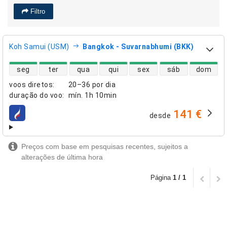
Filtro
Koh Samui (USM)
Bangkok - Suvarnabhumi (BKK)
disponibilidade de voos diretos
seg
ter
qua
qui
sex
sáb
dom
voos diretos
:
20–36 por dia
duração do voo
:
mín.
1h 10min
141 €
desde
companhias aéreas
Preços com base em pesquisas recentes, sujeitos a
alterações de última hora
Página
1 / 1