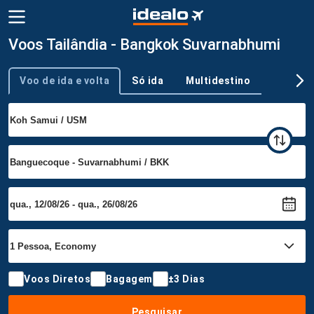
Voos Tailândia - Bangkok Suvarnabhumi
Voo de ida e volta
Só ida
Multidestino
Tipo de viagem
Voos Diretos
Bagagem
±3 Dias
Pesquisar