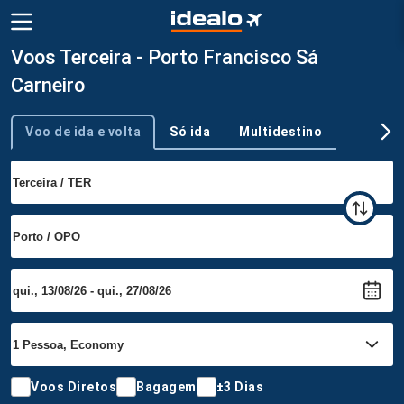
Voos Terceira - Porto Francisco Sá
Carneiro
Voo de ida e volta
Só ida
Multidestino
Tipo de viagem
Voos Diretos
Bagagem
±3 Dias