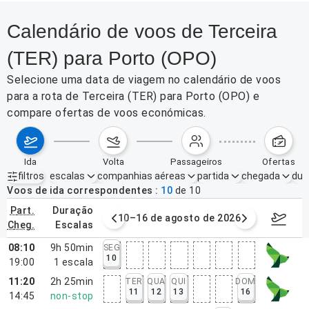
Calendário de voos de Terceira
(TER) para Porto (OPO)
Selecione uma data de viagem no calendário de voos
para a rota de Terceira (TER) para Porto (OPO) e
compare ofertas de voos económicas.
ida
volta
passageiros
ofertas
filtros
escalas
companhias aéreas
partida
chegada
dur
Filtros ativos
nenhum
Voos de ida correspondentes
10
de
10
part.
duração
e agosto de 2026
10–16 de agosto de 2026
17–23 d
cheg.
escalas
08:10
9h 50min
SEG
10
19:00
1
escala
11:20
2h 25min
TER
QUA
QUI
DOM
11
12
13
16
14:45
non-stop