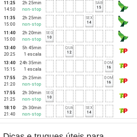
11:25
2h 25min
SÁB
15
14:50
non-stop
11:35
2h 25min
SEX
14
15:00
non-stop
11:40
2h 20min
SEG
10
15:00
non-stop
13:40
5h 45min
QUA
12
20:25
1
escala
13:40
24h 35min
DOM
16
15:15
1
escala
17:55
2h 25min
DOM
16
21:20
non-stop
17:55
2h 30min
SEG
10
21:25
non-stop
18:10
2h 30min
QUA
SEX
12
14
21:40
non-stop
Dicas e truques úteis para