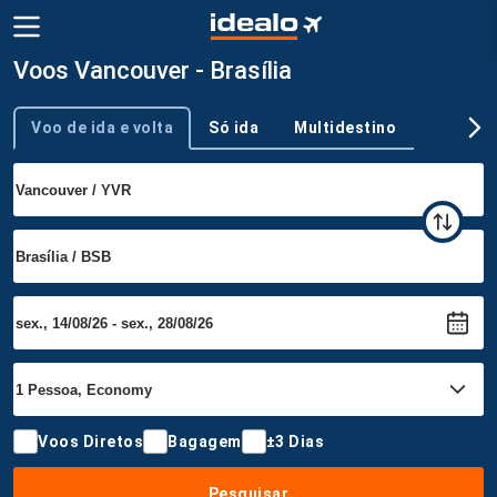
Voos Vancouver - Brasília
Voo de ida e volta
Só ida
Multidestino
Tipo de viagem
Voos Diretos
Bagagem
±3 Dias
Pesquisar