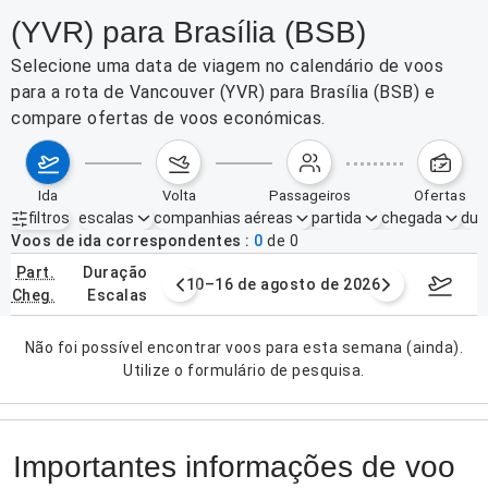
(YVR) para Brasília (BSB)
Selecione uma data de viagem no calendário de voos
para a rota de Vancouver (YVR) para Brasília (BSB) e
compare ofertas de voos económicas.
ida
volta
passageiros
ofertas
filtros
escalas
companhias aéreas
partida
chegada
dur
Filtros ativos
nenhum
Voos de ida correspondentes
0
de
0
part.
duração
e agosto de 2026
10–16 de agosto de 2026
17–23 d
cheg.
escalas
Não foi possível encontrar voos para esta semana (ainda).
Utilize o formulário de pesquisa.
Importantes informações de voo