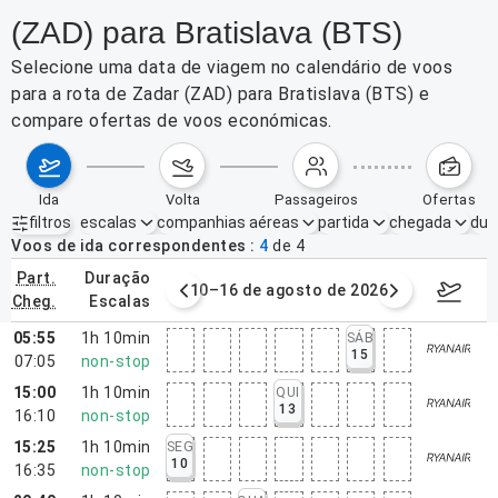
(ZAD) para Bratislava (BTS)
Selecione uma data de viagem no calendário de voos
para a rota de Zadar (ZAD) para Bratislava (BTS) e
compare ofertas de voos económicas.
ida
volta
passageiros
ofertas
filtros
escalas
companhias aéreas
partida
chegada
dur
Filtros ativos
nenhum
Voos de ida correspondentes
4
de
4
part.
duração
e agosto de 2026
10–16 de agosto de 2026
17–23 d
cheg.
escalas
05:55
1h 10min
SÁB
15
07:05
non-stop
15:00
1h 10min
QUI
13
16:10
non-stop
15:25
1h 10min
SEG
10
16:35
non-stop