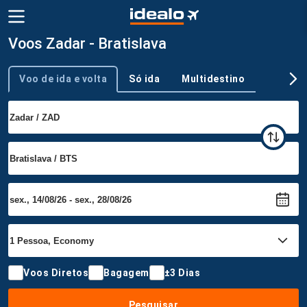
Voos Zadar - Bratislava
Voo de ida e volta
Só ida
Multidestino
Tipo de viagem
Voos Diretos
Bagagem
±3 Dias
Pesquisar