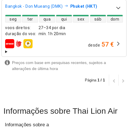
Bangkok - Don Mueang (DMK)
Phuket (HKT)
disponibilidade de voos diretos
seg
ter
qua
qui
sex
sáb
dom
voos diretos
:
27–34 por dia
duração do voo
:
mín.
1h 20min
57 €
desde
companhias aéreas
Preços com base em pesquisas recentes, sujeitos a
alterações de última hora
Página
1 / 1
Informações sobre Thai Lion Air
Informações sobre a