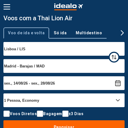
Voos com a Thai Lion Air
Voo de ida e volta
Só ida
Multidestino
Tipo de viagem
Voos Diretos
Bagagem
±3 Dias
Pesquisar