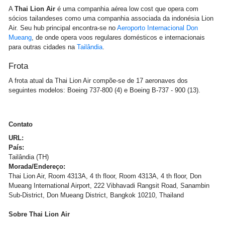
A
Thai Lion Air
é uma companhia aérea low cost que opera com
sócios tailandeses como uma companhia associada da indonésia Lion
Air. Seu hub principal encontra-se no
Aeroporto Internacional Don
Mueang
, de onde opera voos regulares domésticos e internacionais
para outras cidades na
Tailândia
.
Frota
A frota atual da Thai Lion Air compõe-se de 17 aeronaves dos
seguintes modelos: Boeing 737-800 (4) e Boeing B-737 - 900 (13).
Contato
URL:
País:
Tailândia (TH)
Morada/Endereço:
Thai Lion Air, Room 4313A, 4 th floor, Room 4313A, 4 th floor, Don
Mueang International Airport, 222 Vibhavadi Rangsit Road, Sanambin
Sub-District, Don Mueang District, Bangkok 10210, Thailand
Sobre Thai Lion Air