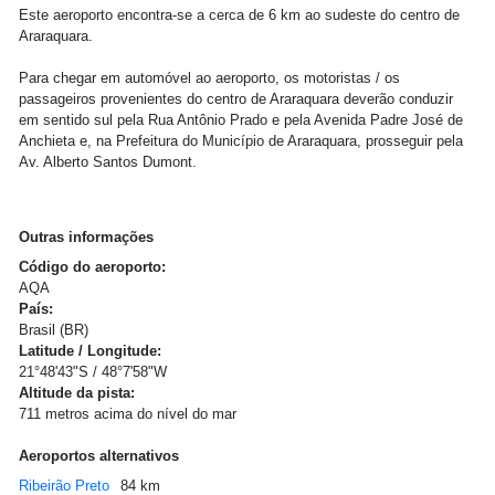
Este aeroporto encontra-se a cerca de 6 km ao sudeste do centro de
Araraquara.
Para chegar em automóvel ao aeroporto, os motoristas / os
passageiros provenientes do centro de Araraquara deverão conduzir
em sentido sul pela Rua Antônio Prado e pela Avenida Padre José de
Anchieta e, na Prefeitura do Município de Araraquara, prosseguir pela
Av. Alberto Santos Dumont.
Outras informações
Código do aeroporto:
AQA
País:
Brasil (BR)
Latitude / Longitude:
21°48'43"S / 48°7'58"W
Altitude da pista:
711 metros acima do nível do mar
Aeroportos alternativos
Ribeirão Preto
84 km