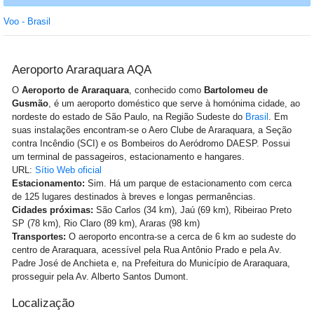
Voo - Brasil
Aeroporto Araraquara AQA
O
Aeroporto de Araraquara
, conhecido como
Bartolomeu de
Gusmão
, é um aeroporto doméstico que serve à homónima cidade, ao
nordeste do estado de São Paulo, na Região Sudeste do
Brasil
. Em
suas instalações encontram-se o Aero Clube de Araraquara, a Seção
contra Incêndio (SCI) e os Bombeiros do Aeródromo DAESP. Possui
um terminal de passageiros, estacionamento e hangares.
URL:
Sítio Web oficial
Estacionamento:
Sim. Há um parque de estacionamento com cerca
de 125 lugares destinados à breves e longas permanências.
Cidades próximas:
São Carlos (34 km), Jaú (69 km), Ribeirao Preto
SP (78 km), Rio Claro (89 km), Araras (98 km)
Transportes:
O aeroporto encontra-se a cerca de 6 km ao sudeste do
centro de Araraquara, acessível pela Rua Antônio Prado e pela Av.
Padre José de Anchieta e, na Prefeitura do Município de Araraquara,
prosseguir pela Av. Alberto Santos Dumont.
Localização