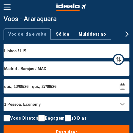
Voos - Araraquara
Voo de ida e volta
Só ida
Multidestino
Tipo de viagem
Voos Diretos
Bagagem
±3 Dias
Pesquisar