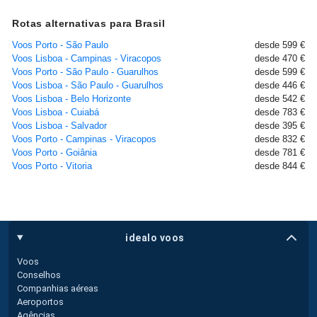
Rotas alternativas para Brasil
Voos Porto - São Paulo
desde 599 €
Voos Lisboa - Campinas - Viracopos
desde 470 €
Voos Porto - São Paulo - Guarulhos
desde 599 €
Voos Lisboa - São Paulo - Guarulhos
desde 446 €
Voos Lisboa - Belo Horizonte
desde 542 €
Voos Lisboa - Cuiabá
desde 783 €
Voos Lisboa - Salvador
desde 395 €
Voos Porto - Campinas - Viracopos
desde 832 €
Voos Porto - Goiânia
desde 781 €
Voos Porto - Vitoria
desde 844 €
idealo voos
Voos
Conselhos
Companhias aéreas
Aeroportos
Agências