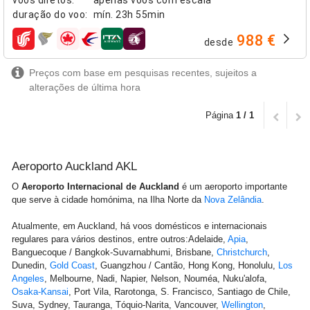
duração do voo
:
mín.
23h 55min
988 €
desde
companhias aéreas
Preços com base em pesquisas recentes, sujeitos a
alterações de última hora
Página
1 / 1
Aeroporto Auckland AKL
O
Aeroporto Internacional de Auckland
é um aeroporto importante
que serve à cidade homónima, na Ilha Norte da
Nova Zelândia
.
Atualmente, em Auckland, há voos domésticos e internacionais
regulares para vários destinos, entre outros:Adelaide,
Apia
,
Banguecoque / Bangkok-Suvarnabhumi, Brisbane,
Christchurch
,
Dunedin,
Gold Coast
, Guangzhou / Cantão, Hong Kong, Honolulu,
Los
Angeles
, Melbourne, Nadi, Napier, Nelson, Nouméa, Nuku'alofa,
Osaka-Kansai
, Port Vila, Rarotonga, S. Francisco, Santiago de Chile,
Suva, Sydney, Tauranga, Tóquio-Narita, Vancouver,
Wellington
,