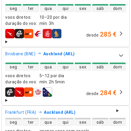
disponibilidade de voos diretos
seg
ter
qua
qui
sex
sáb
dom
voos diretos
:
10–20 por dia
duração do voo
:
mín.
3h
285 €
desde
companhias aéreas
Brisbane (BNE)
Auckland (AKL)
disponibilidade de voos diretos
seg
ter
qua
qui
sex
sáb
dom
voos diretos
:
5–12 por dia
duração do voo
:
mín.
2h 5min
284 €
desde
companhias aéreas
Frankfurt (FRA)
Auckland (AKL)
disponibilidade de voos diretos
seg
ter
qua
qui
sex
sáb
dom
voos diretos
:
apenas voos com escala