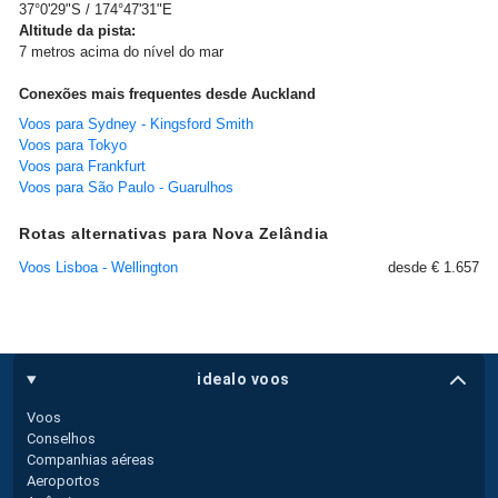
37°0'29"S / 174°47'31"E
Altitude da pista:
7 metros acima do nível do mar
Conexões mais frequentes desde Auckland
Voos para Sydney - Kingsford Smith
Voos para Tokyo
Voos para Frankfurt
Voos para São Paulo - Guarulhos
Rotas alternativas para Nova Zelândia
Voos Lisboa - Wellington
desde € 1.657
idealo voos
Voos
Conselhos
Companhias aéreas
Aeroportos