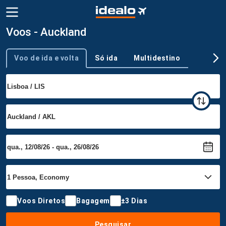
Voos - Auckland
Voo de ida e volta
Só ida
Multidestino
Tipo de viagem
Voos Diretos
Bagagem
±3 Dias
Pesquisar