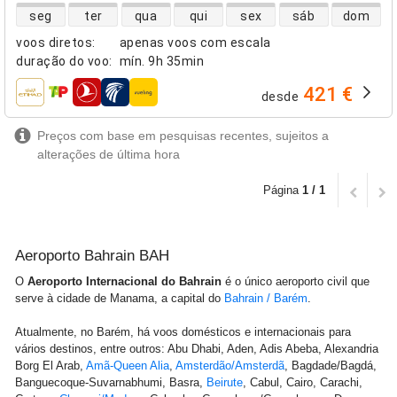
disponibilidade de voos diretos
seg
ter
qua
qui
sex
sáb
dom
voos diretos
:
apenas voos com escala
duração do voo
:
mín.
9h 35min
421 €
desde
companhias aéreas
Preços com base em pesquisas recentes, sujeitos a
alterações de última hora
Página
1 / 1
Aeroporto Bahrain BAH
O
Aeroporto Internacional do Bahrain
é o único aeroporto civil que
serve à cidade de Manama, a capital do
Bahrain / Barém
.
Atualmente, no Barém, há voos domésticos e internacionais para
vários destinos, entre outros: Abu Dhabi, Aden, Adis Abeba, Alexandria
Borg El Arab,
Amã-Queen Alia
,
Amsterdão/Amsterdã
, Bagdade/Bagdá,
Banguecoque-Suvarnabhumi, Basra,
Beirute
, Cabul, Cairo, Carachi,