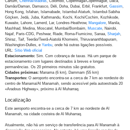
Cartum,
Chennai/Madras
, Colombo, Copenhaga/Copenhague, Daca,
Damão/Daman, Damasco, Déli, Doha, Dubai, Erbil, Frankfurt,
Gassim
,
Hong Kong, Isfahan, Islamabade, Istambul-Ataturk, Istambul-Sabiha
Göçken, Jedá, Juba, Kathmandu, Kochi, Kochi/Cochim, Kozhikode,
Kuwaite, Lahore, Lamerd, Lar, Londres-Heathrow,
Mangalore
, Manila,
Mashhad, Medina, Moscatel, Mumbai/Bombaim,
Muscate
, Nairobi,
Najaf, Paris-CDG, Peshwar, Riade, Roma-Fiumicino, Sanaa,
Sharjah
,
Shiraz, Taif, Teerão/Teerã-Aiatolá Khomeini, Thiruvananthbapuram,
Washington-Dulles, e
Yanbu
, onde há outras ligações possíveis.
URL:
Sítio Web oficial
Estacionamento:
Sim. Com cobrança de taxas. Há um parque de
estacionamento com lugares destinados à breves e longas
permanências. Os 20 primeiros minutos são gratuitos.
Cidades próximas:
Manama (6 km), Dammam (55 km)
Transportes:
O aeroporto encontra-se a cerca de 7 km ao nordeste do
centro de Manama/Al Manamah, sendo acessível pela autoestrada 20
«Aradous Highway», próximo à Al Muharraq.
Localização
Este aeroporto encontra-se a cerca de 7 km ao nordeste de Al
Manamah, na cidade costeira de Al Muharraq.
Atualmente, não há um serviço de transferência para Al Manamah à