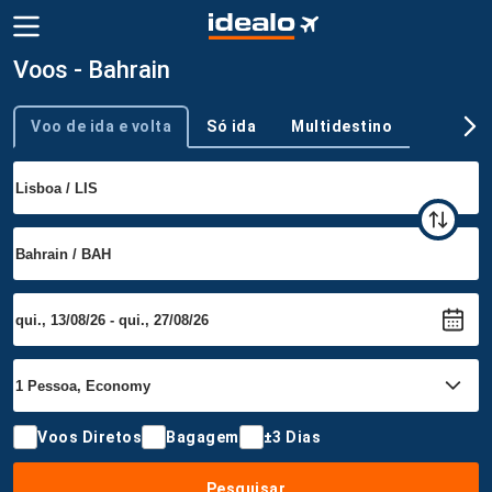
Voos - Bahrain
Voo de ida e volta
Só ida
Multidestino
Tipo de viagem
Voos Diretos
Bagagem
±3 Dias
Pesquisar