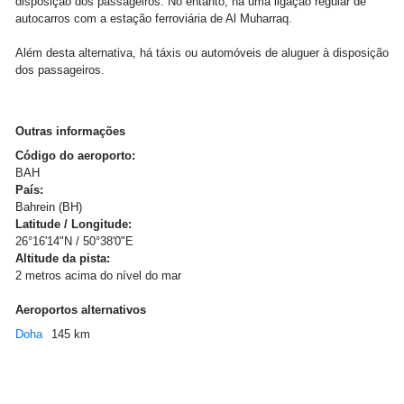
disposição dos passageiros. No entanto, há uma ligação regular de
autocarros com a estação ferroviária de Al Muharraq.
Além desta alternativa, há táxis ou automóveis de aluguer à disposição
dos passageiros.
Outras informações
Código do aeroporto:
BAH
País:
Bahrein (BH)
Latitude / Longitude:
26°16'14"N / 50°38'0"E
Altitude da pista:
2 metros acima do nível do mar
Aeroportos alternativos
Doha
145 km