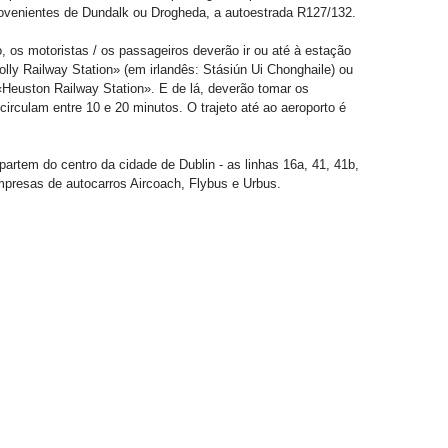
rovenientes de Dundalk ou Drogheda, a autoestrada R127/132.
 os motoristas / os passageiros deverão ir ou até à estação
nolly Railway Station» (em irlandês: Stásiún Ui Chonghaile) ou
 «Heuston Railway Station». E de lá, deverão tomar os
 circulam entre 10 e 20 minutos. O trajeto até ao aeroporto é
partem do centro da cidade de Dublin - as linhas 16a, 41, 41b,
presas de autocarros Aircoach, Flybus e Urbus.