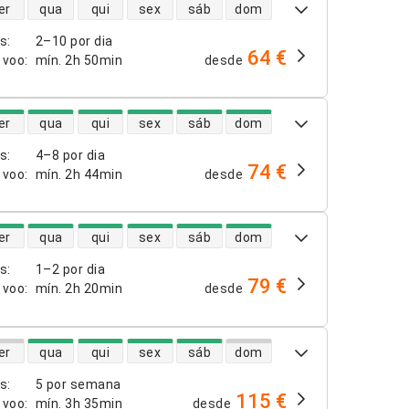
dade de voos diretos
er
qua
qui
sex
sáb
dom
os
:
2–10 por dia
64 €
 voo
:
mín.
2h 50min
desde
dade de voos diretos
er
qua
qui
sex
sáb
dom
os
:
4–8 por dia
74 €
 voo
:
mín.
2h 44min
desde
dade de voos diretos
er
qua
qui
sex
sáb
dom
os
:
1–2 por dia
79 €
 voo
:
mín.
2h 20min
desde
dade de voos diretos
er
qua
qui
sex
sáb
dom
os
:
5 por semana
115 €
 voo
:
mín.
3h 35min
desde