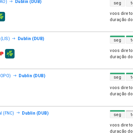
disponibili
FAO)
Dublin (DUB)
seg
t
voos diret
nhias aéreas
duração do
disponibili
(LIS)
Dublin (DUB)
seg
t
voos diret
nhias aéreas
duração do
disponibili
(OPO)
Dublin (DUB)
seg
t
voos diret
nhias aéreas
duração do
disponibili
l (FNC)
Dublin (DUB)
seg
t
voos diret
nhias aéreas
duração do