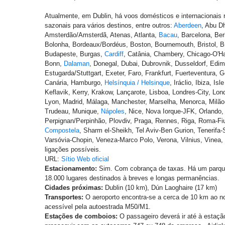
Atualmente, em Dublin, há voos domésticos e internacionais re
sazonais para vários destinos, entre outros:
Aberdeen
, Abu Dh
Amsterdão/Amsterdã, Atenas, Atlanta,
Bacau
, Barcelona, Ber
Bolonha, Bordeaux/Bordéus, Boston, Bournemouth, Bristol, B
Budapeste, Burgas,
Cardiff
, Catânia, Chambery, Chicago-O'Ha
Bonn,
Dalaman
, Donegal, Dubai, Dubrovnik, Dusseldorf, Edi
Estugarda/Stuttgart, Exeter, Faro, Frankfurt, Fuerteventura, 
Canária, Hamburgo,
Helsínquia / Helsinque
, Iráclio, Ibiza, Is
Keflavik, Kerry, Krakow, Lançarote, Lisboa, Londres-City, Lo
Lyon, Madrid, Málaga, Manchester, Marselha, Menorca, Milão-
Trudeau, Munique,
Nápoles
, Nice, Nova Iorque-JFK, Orlando
Perpignan/Perpinhão, Plovdiv, Praga, Rennes, Riga, Roma-Fi
Compostela
, Sharm el-Sheikh, Tel Aviv-Ben Gurion, Tenerifa-
Varsóvia-Chopin, Veneza-Marco Polo, Verona, Vilnius, Vinea, 
ligações possíveis.
URL:
Sítio Web oficial
Estacionamento:
Sim. Com cobrança de taxas. Há um parqu
18.000 lugares destinados à breves e longas permanências.
Cidades próximas:
Dublin (10 km), Dún Laoghaire (17 km)
Transportes:
O aeroporto encontra-se a cerca de 10 km ao no
acessível pela autoestrada M50/M1.
Estações de comboios:
O passageiro deverá ir até à estação