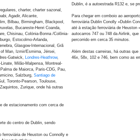
Dublin, é a autoestrada R132 e, se p
gulares, charter, charter sazonal,
abi, Agadir, Alicante,
Para chegar em comboio ao aeroporto,
lim, Bilbau, Birmingham, Blackpool,
ferroviária Dublin Conolly «Dublin Co
ruxelas, Bucareste-Henri Coanda,
até à estação ferroviária de Heuston
re, Chisinau, Colónia-Bonna /Colônia-
autocarros 747 ou 748 da Airlink, que
mburgo, Estocolmo-Arlanda,
percorrido em cerca 35 minutos.
Genebra, Glasgow-Internacional, Grã
le of Man, Izmir/Esmirna, Jérsei,
Além destas carreiras, há outras que 
ndres-Gatwick,
Londres-Heathrow
,
46x, 58x, 102 e 746, bem como as em
Linate, Milão-Malpensa, Montreal-
, Palma de Maiorca, Paris-CDG, Pau,
umicino, Salzburg,
Santiago de
Sul, Toronto-Pearson, Toulouse,
Zaquintos, Zurique, onde há outras
e de estacionamento com cerca de
rte do centro de Dublin, sendo
 ferroviária de Heuston ou Connolly e