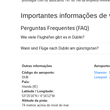
prosseguir com os autocarros 747 ou 748 da empresa «Airlink-
Importantes informações de
Perguntas Frequentes
(FAQ)
Wie viele Flughäfen gibt es in Dublin?
Wann sind Flüge nach Dublin am günstigsten?
Outras informações
Aeroportos
Código do aeroporto:
Shannon
DUB
Liverpool
País:
Irlanda (IE)
Latitude / Longitude:
53°25'16"N / 6°16'12"W
Altitude da pista:
74 metros acima do nível do mar