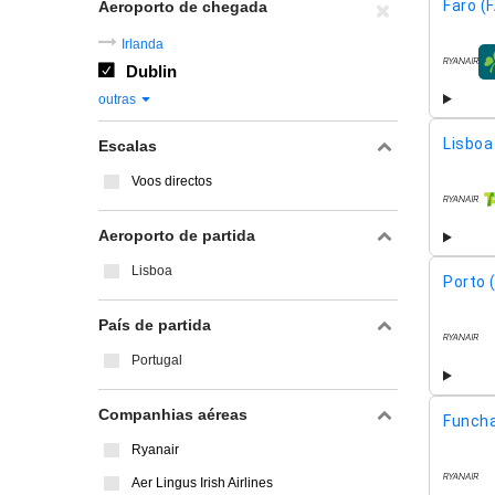
Faro (
Aeroporto de chegada
Irlanda
Dublin
compa
outras
Lisboa 
Escalas
Voos directos
compa
Aeroporto de partida
Lisboa
Porto 
País de partida
compa
Portugal
Companhias aéreas
Funcha
Ryanair
Aer Lingus Irish Airlines
compa