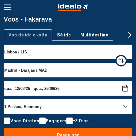
Voos - Fakarava
Voo de ida e volta
Só ida
Multidestino
Tipo de viagem
Voos Diretos
Bagagem
±3 Dias
Pesquisar