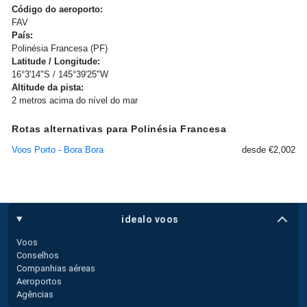
Código do aeroporto:
FAV
País:
Polinésia Francesa (PF)
Latitude / Longitude:
16°3'14"S / 145°39'25"W
Altitude da pista:
2 metros acima do nível do mar
Rotas alternativas para Polinésia Francesa
Voos Porto - Bora Bora
desde €2,002
idealo voos
Voos
Conselhos
Companhias aéreas
Aeroportos
Agências