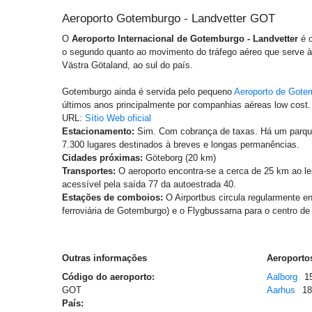
Aeroporto Gotemburgo - Landvetter GOT
O
Aeroporto Internacional de Gotemburgo - Landvetter
é o
o segundo quanto ao movimento do tráfego aéreo que serve 
Västra Götaland, ao sul do país.
Gotemburgo ainda é servida pelo pequeno
Aeroporto de Gotem
últimos anos principalmente por companhias aéreas low cost.
URL:
Sítio Web oficial
Estacionamento:
Sim. Com cobrança de taxas. Há um parqu
7.300 lugares destinados à breves e longas permanências.
Cidades próximas:
Göteborg (20 km)
Transportes:
O aeroporto encontra-se a cerca de 25 km ao l
acessível pela saída 77 da autoestrada 40.
Estações de comboios:
O Airportbus circula regularmente en
ferroviária de Gotemburgo) e o Flygbussarna para o centro d
Outras informações
Aeroportos
Código do aeroporto:
Aalborg
1
GOT
Aarhus
1
País: