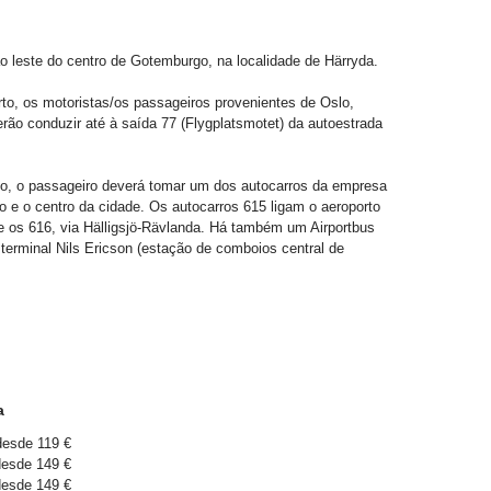
o leste do centro de Gotemburgo, na localidade de Härryda.
to, os motoristas/os passageiros provenientes de Oslo,
ão conduzir até à saída 77 (Flygplatsmotet) da autoestrada
to, o passageiro deverá tomar um dos autocarros da empresa
o e o centro da cidade. Os autocarros 615 ligam o aeroporto
e os 616, via Hälligsjö-Rävlanda. Há também um Airportbus
 terminal Nils Ericson (estação de comboios central de
a
desde 119 €
desde 149 €
desde 149 €