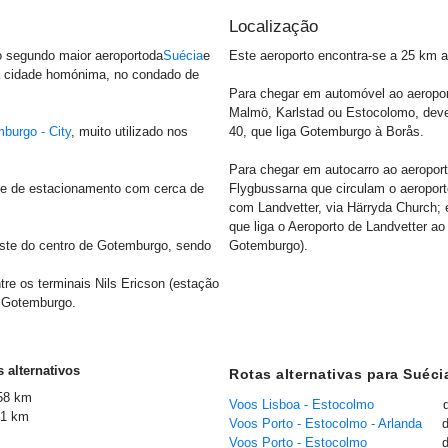
Localização
 segundo maior aeroportoda
Suécia
e
Este aeroporto encontra-se a 25 km a
à cidade homónima, no condado de
Para chegar em automóvel ao aeropor
Malmö, Karlstad ou Estocolomo, dever
burgo - City
, muito utilizado nos
40, que liga Gotemburgo à Borås.
Para chegar em autocarro ao aeropor
e de estacionamento com cerca de
Flygbussarna que circulam o aeroport
com Landvetter, via Härryda Church; 
que liga o Aeroporto de Landvetter ao
este do centro de Gotemburgo, sendo
Gotemburgo).
tre os terminais Nils Ericson (estação
e Gotemburgo.
 alternativos
Rotas alternativas para Suéci
58 km
Voos Lisboa - Estocolmo
81 km
Voos Porto - Estocolmo - Arlanda
Voos Porto - Estocolmo