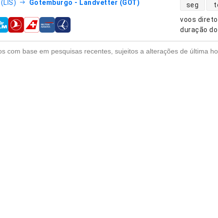
disponibili
(LIS)
Gotemburgo - Landvetter (GOT)
seg
t
voos diret
nhias aéreas
duração do
s com base em pesquisas recentes, sujeitos a alterações de última ho