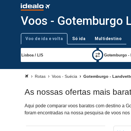
Voos - Gotemburgo L
Voo de ida e volta
Só ida
Multidestino
Tipo de viagem
Rotas
Voos - Suécia
Gotemburgo - Landvett
As nossas ofertas mais bar
Aqui pode comparar voos baratos com destino a Got
foram encontradas na nossa pesquisa de voos nos úl