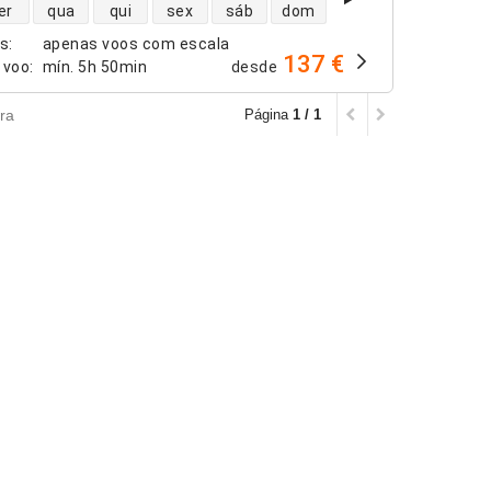
dade de voos diretos
er
qua
qui
sex
sáb
dom
os
:
apenas voos com escala
137 €
 voo
:
mín.
5h 50min
desde
ra
Página
1 / 1