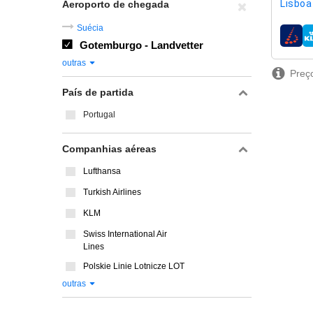
Lisboa 
Aeroporto de chegada
Suécia
compa
Gotemburgo - Landvetter
outras
Preço
País de partida
Portugal
Companhias aéreas
Lufthansa
Turkish Airlines
KLM
Swiss International Air
Lines
Polskie Linie Lotnicze LOT
outras