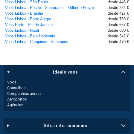
Voos Lisboa - São Paulo
desde 446 €
Voos Lisboa - Recife - Guararapes - Gilberto Freyre
desde 334 €
Voos Lisboa - Brasília
desde 427 €
Voos Lisboa - Porto Alegre
desde 766 €
Voos Porto - Rio de Janeiro
desde 657 €
Voos Lisboa - Natal
desde 680 €
Voos Lisboa - Belo Horizonte
desde 542 €
Voos Lisboa - Campinas - Viracopos
desde 470 €
idealo voos
Voos
Conselhos
Companhias aéreas
Aeroportos
Agências
sites internacionais