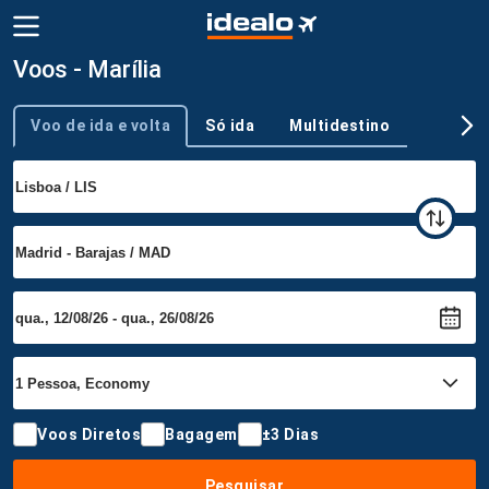
Voos - Marília
Voo de ida e volta
Só ida
Multidestino
Tipo de viagem
Voos Diretos
Bagagem
±3 Dias
Pesquisar