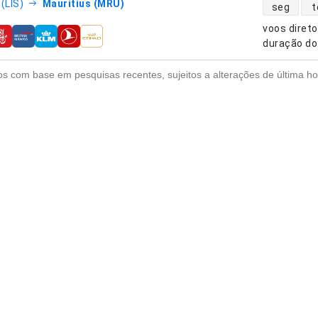
disponibili
(LIS)
Mauritius (MRU)
seg
t
voos diret
nhias aéreas
duração do
s com base em pesquisas recentes, sujeitos a alterações de última ho