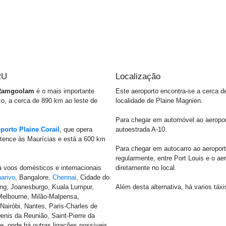
RU
Localização
r Ramgoolam
é o mais importante
Este aeroporto encontra-se a cerca d
o, a cerca de 890 km ao leste de
localidade de Plaine Magnien.
Para chegar em automóvel ao aeroport
porto Plaine Corail
, que opera
autoestrada A-10.
rtence às Maurícias e está a 600 km
Para chegar em autocarro ao aeroporto
regularmente, entre Port Louis e o aer
 voos domésticos e internacionais
diretamente no local.
arivo
, Bangalore,
Chennai
, Cidade do
ong, Joanesburgo, Kuala Lumpur,
Além desta alternativa, há varios táx
Melbourne, Milão-Malpensa,
 Nairóbi, Nantes, Paris-Charles de
enis da Reunião, Saint-Pierre da
e, onde há outras ligações possíveis.