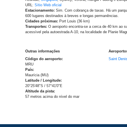
URL:
Sítio Web oficial
Estacionamento:
Sim. Com cobrança de taxas. Há um parqu
600 lugares destinados à breves e longas permanências.
Cidades próximas:
Port Louis (36 km)
Transportes:
O aeroporto encontra-se a cerca de 40 km ao su
acessível pela autoestrada A-10, na localidade de Planie Mag
Outras informações
Aeroportos
Código do aeroporto:
Saint Deni
MRU
País:
Maurícia (MU)
Latitude / Longitude:
20°25'48"S / 57°41'0"E
Altitude da pista:
57 metros acima do nível do mar