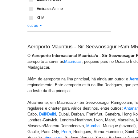
Emirates Airline
KLM
outras
Aeroporto Mauritius - Sir Seewoosagur Ram M
O
Aeroporto Internacional Maurícia/o - Sir Seewoosagu
aeroporto a servir às
Maurícias
, pequeno país no Oceano Índic
Madagáscar.
Além do aeroporto na ilha principal, há ainda um outro: o
Aero
regionalmente. Este aeroporto está na Ilha Rodrigues, que pe
ao leste da ilha principal.
Atualmente, em Maurícia/o - Sir Seewoosagur Ramgoolam, há
regulares e charter para vários destinos, entre outros:
Antanan
Cabo,
Déli/Delhi
, Dubai, Durban, Frankfurt, Genebra, Hong K
Londres-Gatwick, Londres-Heathrow, Lyon, Mahé, Marselha, 
Moscovo/Moscou-Domodedovo,
Mumbai
, Munique (sazonal),
Gaulle, Paris-Orly,
Perth
, Rodrigues, Roma-Fiumicino, Saint-D
Reunião,
Singapura
, Sydney, Verona, Xangai-Pudong e Zuriqu