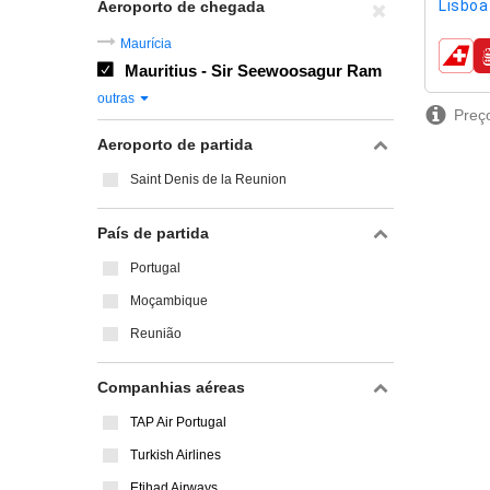
Lisboa 
Aeroporto de chegada
Maurícia
compa
Mauritius - Sir Seewoosagur Ram
outras
Preço
Aeroporto de partida
Saint Denis de la Reunion
País de partida
Portugal
Moçambique
Reunião
Companhias aéreas
TAP Air Portugal
Turkish Airlines
Etihad Airways