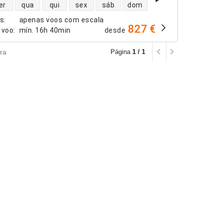
dade de voos diretos
er
qua
qui
sex
sáb
dom
os
:
apenas voos com escala
827 €
 voo
:
mín.
16h 40min
desde
ra
Página
1 / 1