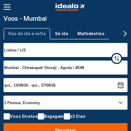
Voos - Mumbai
Voo de ida e volta
Só ida
Multidestino
Tipo de viagem
Voos Diretos
Bagagem
±3 Dias
Pesquisar