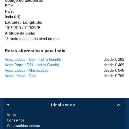
Código do aeroporto:
BOM
País:
Índia (IN)
Latitude / Longitude:
19°5'19"N / 72°52'4"E
Altitude da pista:
11 metros acima do nível do mar
Rotas alternativas para Índia
Voos Lisboa - Déli - Indira Gandhi
desde € 292
Voos Porto - Déli - Indira Gandhi
desde € 469
Voos Lisboa - Ahmedabad
desde € 546
Voos Lisboa - Goa
desde € 769
idealo voos
Voos
Conselhos
Companhias aéreas