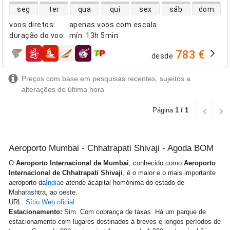
disponibilidade de voos diretos
seg
ter
qua
qui
sex
sáb
dom
voos diretos
:
apenas voos com escala
duração do voo
:
mín.
13h 5min
783 €
desde
companhias aéreas
Preços com base em pesquisas recentes, sujeitos a
alterações de última hora
Página
1 / 1
Aeroporto Mumbai - Chhatrapati Shivaji - Agoda BOM
O
Aeroporto Internacional de Mumbai
, conhecido como
Aeroporto
Internacional de Chhatrapati Shivaji
, é o maior e o mais importante
aeroporto da
Índia
e atende àcapital homónima do estado de
Maharashtra, ao oeste.
URL:
Sítio Web oficial
Estacionamento:
Sim. Com cobrança de taxas. Há um parque de
estacionamento com lugares destinados à breves e longos períodos de