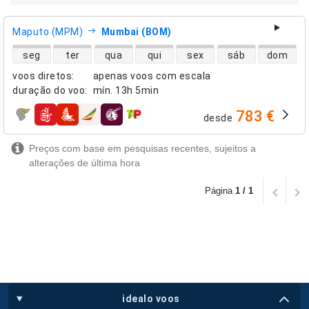
Maputo (MPM)
Mumbai (BOM)
disponibilidade de voos diretos
seg
ter
qua
qui
sex
sáb
dom
voos diretos
:
apenas voos com escala
duração do voo
:
mín.
13h 5min
783 €
desde
companhias aéreas
Preços com base em pesquisas recentes, sujeitos a
alterações de última hora
Página
1 / 1
idealo voos