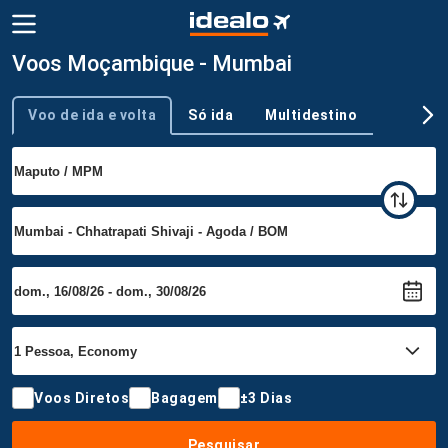
Voos Moçambique - Mumbai
Voo de ida e volta
Só ida
Multidestino
Tipo de viagem
Voos Diretos
Bagagem
±3 Dias
Pesquisar