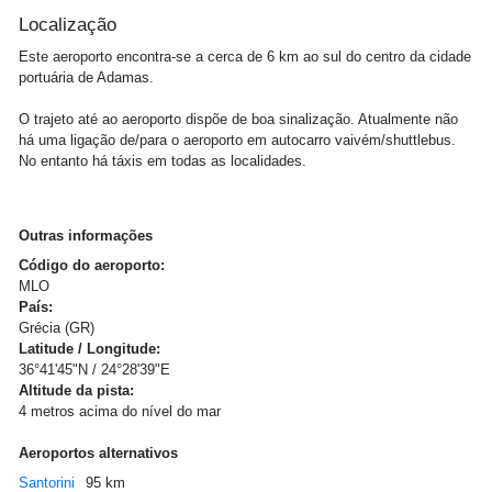
Localização
Este aeroporto encontra-se a cerca de 6 km ao sul do centro da cidade
portuária de Adamas.
O trajeto até ao aeroporto dispõe de boa sinalização. Atualmente não
há uma ligação de/para o aeroporto em autocarro vaivém/shuttlebus.
No entanto há táxis em todas as localidades.
Outras informações
Código do aeroporto:
MLO
País:
Grécia (GR)
Latitude / Longitude:
36°41'45"N / 24°28'39"E
Altitude da pista:
4 metros acima do nível do mar
Aeroportos alternativos
Santorini
95 km