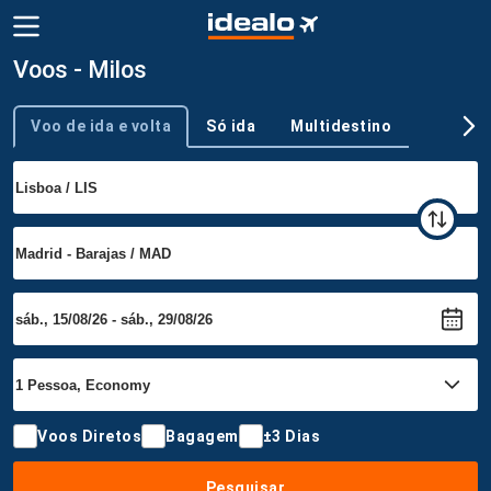
Voos - Milos
Voo de ida e volta
Só ida
Multidestino
Tipo de viagem
Voos Diretos
Bagagem
±3 Dias
Pesquisar