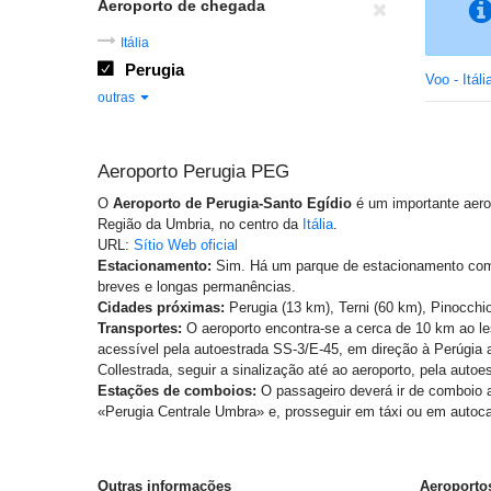
Aeroporto de chegada
Itália
Perugia
Voo - Itáli
outras
Aeroporto Perugia PEG
O
Aeroporto de Perugia-Santo Egídio
é um importante aero
Região da Umbria, no centro da
Itália
.
URL:
Sítio Web oficial
Estacionamento:
Sim. Há um parque de estacionamento com 
breves e longas permanências.
Cidades próximas:
Perugia (13 km), Terni (60 km), Pinocchi
Transportes:
O aeroporto encontra-se a cerca de 10 km ao le
acessível pela autoestrada SS-3/E-45, em direção à Perúgia 
Collestrada, seguir a sinalização até ao aeroporto, pela auto
Estações de comboios:
O passageiro deverá ir de comboio at
«Perugia Centrale Umbra» e, prosseguir em táxi ou em autoca
Outras informações
Aeroportos