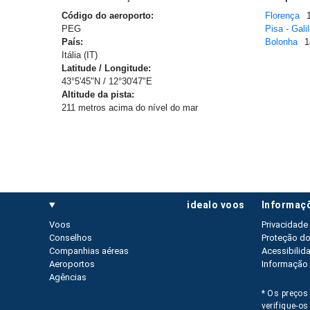
Código do aeroporto:
Florença
PEG
Pisa - Galil
País:
Bolonha
1
Itália (IT)
Latitude / Longitude:
43°5'45"N / 12°30'47"E
Altitude da pista:
211 metros acima do nível do mar
idealo voos
informaç
Voos
Privacidade
Conselhos
Proteção d
Companhias aéreas
Acessibilid
Aeroportos
Informação 
Agências
* Os preços 
verifique-o