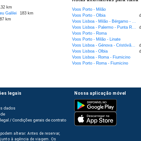
132 km
Voos Porto - Milão
eu Galilei
183 km
Voos Porto - Olbia
87 km
Voos Lisboa - Milão - Bérgamo - Ório al Sério
Voos Lisboa - Palermo - Punta Raisi
Voos Porto - Roma
Voos Porto - Milão - Linate
Voos Lisboa - Génova - Cristóvão Colombo
Voos Lisboa - Olbia
Voos Lisboa - Roma - Fiumicino
Voos Porto - Roma - Fiumicino
ões legais
nossa aplicação móvel
os dados
ade
legal / Condições gerais de contrato
podem alterar. Antes de reservar,
s junto à agência de viagem. Os