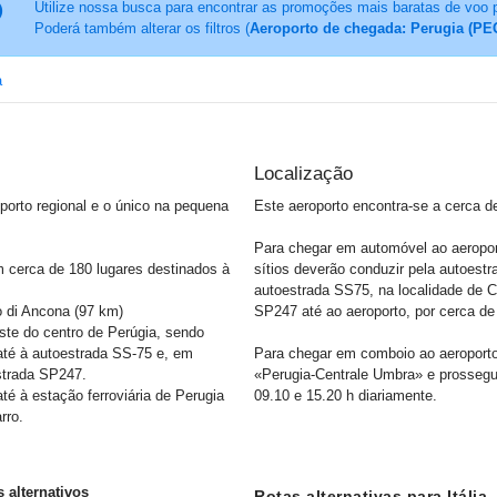
Utilize nossa busca para encontrar as promoções mais baratas de voo 
Poderá também alterar os filtros (
Aeroporto de chegada: Perugia (PE
a
Localização
porto regional e o único na pequena
Este aeroporto encontra-se a cerca d
Para chegar em automóvel ao aeroport
cerca de 180 lugares destinados à
sítios deverão conduzir pela autoest
autoestrada SS75, na localidade de Co
o di Ancona (97 km)
SP247 até ao aeroporto, por cerca de
ste do centro de Perúgia, sendo
até à autoestrada SS-75 e, em
Para chegar em comboio ao aeroporto, 
estrada SP247.
«Perugia-Centrale Umbra» e prosseguir
é à estação ferroviária de Perugia
09.10 e 15.20 h diariamente.
rro.
 alternativos
Rotas alternativas para Itália