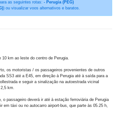
para as seguintes rotas:
- Perugia (PEG)
G)
) ou visualizar voos alternativos e baratos.
e 10 km ao leste do centro de Perugia.
o, os motoristas / os passageiros provenientes de outros
rada SS3 até a E45, em direção à Perugia até à saída para a
llestrada e seguir a sinalização na autoestrada vicinal
 2,5 km.
o passageiro deverá ir até à estação ferroviária de Perugia
 em táxi ou no autocarro airport-bus, que parte às 05.25 h,