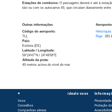
Estações de comboios:
O passageiro deverá ir até à estação
táxi ou com os autocarros 65, que circulam diariamente entre 
Outras informações
Aeroportos
Código do aeroporto:
Helsínquia
TLL
Riga
281 
País:
Estónia (EE)
Latitude / Longitude:
59°24'47"N / 24°49'58"E
Altitude da pista:
40 metros acima do nível do mar
idealo voos
informaç
Voos
Privacidade
Conselhos
Proteção d
Companhias aéreas
Acessibilid