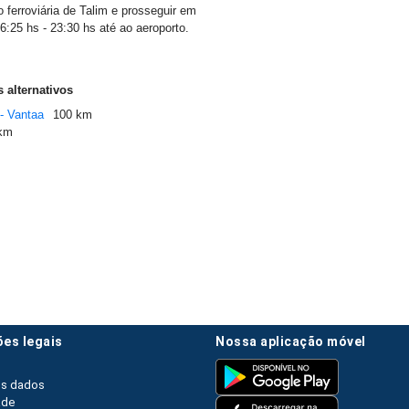
 ferroviária de Talim e prosseguir em
6:25 hs - 23:30 hs até ao aeroporto.
 alternativos
 - Vantaa
100 km
km
ões legais
nossa aplicação móvel
os dados
ade