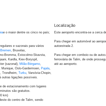
Localização
nia
e o maior dentre os cinco no país;
Este aeroporto encontra-se a cerca d
Para chegar em automóvel ao aeroport
regulares e sazonais para vários
autoestrada 2.
,
Bremen
, Bruxelas,
lmo-Bromma, Estocolmo-Skavsta,
Para chegar em comboio ou de autocar
aani, Kardla, Kiev-Boryspil,
ferroviária de Talim, de onde prosse
ter (sazonal),
Milão-Bérgamo
,
até ao aeroporto.
 Munique, Oslo-Gardermoen,
Pajala
,
si, Trondheim,
Turku
, Varsóvia-Chopin,
á outras ligações possíveis.
e de estacionamento com lugares
minutos são gratuitos.
90 km)
este do centro de Talim, sendo