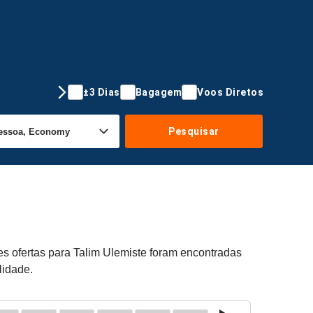
±3 Dias
Bagagem
Voos Diretos
Pesquisar
es ofertas para Talim Ulemiste foram encontradas
lidade.