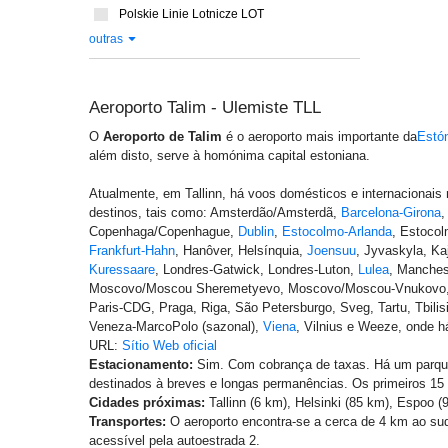
Polskie Linie Lotnicze LOT
outras
Aeroporto Talim - Ulemiste TLL
O
Aeroporto de Talim
é o aeroporto mais importante da
Estó
além disto, serve à homónima capital estoniana.
Atualmente, em Tallinn, há voos domésticos e internacionais 
destinos, tais como: Amsterdão/Amsterdã,
Barcelona-Girona
Copenhaga/Copenhague,
Dublin
,
Estocolmo-Arlanda
, Estoco
Frankfurt-Hahn
, Hanôver, Helsínquia,
Joensuu
, Jyvaskyla, Kaj
Kuressaare
, Londres-Gatwick, Londres-Luton,
Lulea
, Manches
Moscovo/Moscou Sheremetyevo, Moscovo/Moscou-Vnukovo,
Paris-CDG, Praga, Riga, São Petersburgo, Sveg, Tartu, Tbili
Veneza-MarcoPolo (sazonal),
Viena
, Vilnius e Weeze, onde h
URL:
Sítio Web oficial
Estacionamento:
Sim. Com cobrança de taxas. Há um parqu
destinados à breves e longas permanências. Os primeiros 15 
Cidades próximas:
Tallinn (6 km), Helsinki (85 km), Espoo (
Transportes:
O aeroporto encontra-se a cerca de 4 km ao sud
acessível pela autoestrada 2.