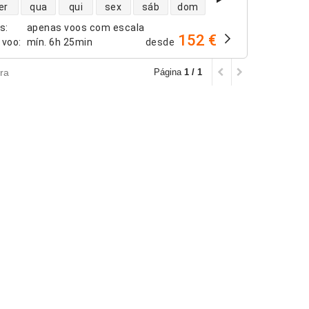
dade de voos diretos
er
qua
qui
sex
sáb
dom
os
:
apenas voos com escala
152 €
 voo
:
mín.
6h 25min
desde
ra
Página
1 / 1