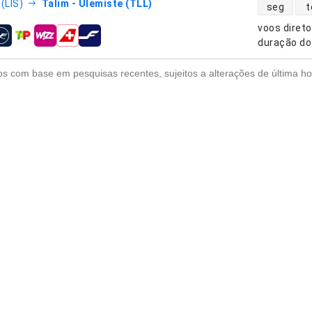
disponibili
(LIS)
Talim - Ulemiste (TLL)
seg
t
voos diret
nhias aéreas
duração do
s com base em pesquisas recentes, sujeitos a alterações de última ho