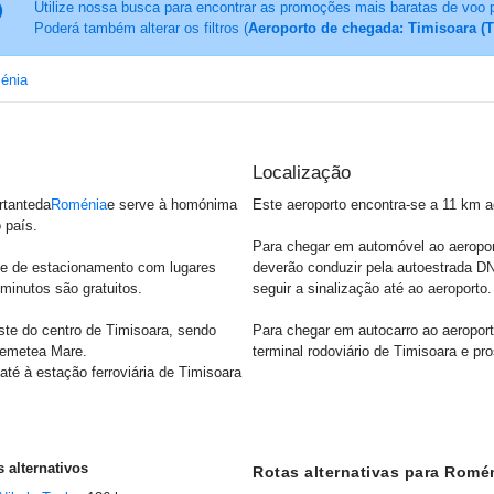
Utilize nossa busca para encontrar as promoções mais baratas de voo 
Poderá também alterar os filtros (
Aeroporto de chegada: Timisoara (
énia
Localização
rtanteda
Roménia
e serve à homónima
Este aeroporto encontra-se a 11 km a
o país.
Para chegar em automóvel ao aeroport
e de estacionamento com lugares
deverão conduzir pela autoestrada DN
minutos são gratuitos.
seguir a sinalização até ao aeroporto.
ste do centro de Timisoara, sendo
Para chegar em autocarro ao aeroporto
Remetea Mare.
terminal rodoviário de Timisoara e pr
té à estação ferroviária de Timisoara
 alternativos
Rotas alternativas para Romé