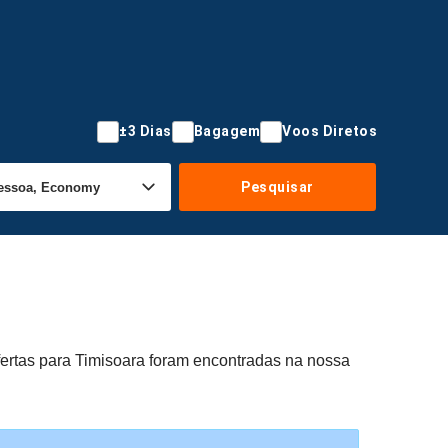
±3 Dias
Bagagem
Voos Diretos
Pesquisar
fertas para Timisoara foram encontradas na nossa