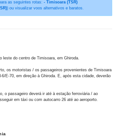
para as seguintes rotas:
- Timisoara (TSR)
TSR)
) ou visualizar voos alternativos e baratos.
o leste do centro de Timisoara, em Ghiroda.
o, os motoristas / os passageiros provenientes de Timisoara
-6/E-70, em direção à Ghiroda. E, após esta cidade, deverão
, o passageiro deverá ir até à estação ferroviária / ao
osseguir em táxi ou com autocarro 26 até ao aeroporto.
nia