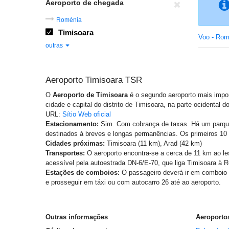
Aeroporto de chegada
Roménia
Timisoara
Voo - Rom
outras
Aeroporto Timisoara TSR
O
Aeroporto de Timisoara
é o segundo aeroporto mais impo
cidade e capital do distrito de Timisoara, na parte ocidental d
URL:
Sítio Web oficial
Estacionamento:
Sim. Com cobrança de taxas. Há um parqu
destinados à breves e longas permanências. Os primeiros 10 
Cidades próximas:
Timisoara (11 km), Arad (42 km)
Transportes:
O aeroporto encontra-se a cerca de 11 km ao le
acessível pela autoestrada DN-6/E-70, que liga Timisoara à 
Estações de comboios:
O passageiro deverá ir em comboio a
e prosseguir em táxi ou com autocarro 26 até ao aeroporto.
Outras informações
Aeroportos